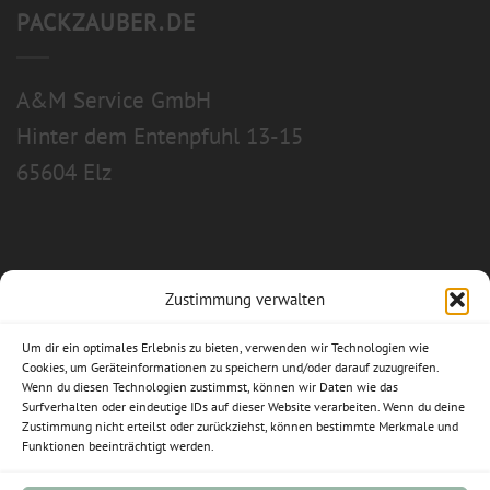
PACKZAUBER.DE
A&M Service GmbH
Hinter dem Entenpfuhl 13-15
65604 Elz
Zustimmung verwalten
Allgemeine Geschäftsbedingungen
Um dir ein optimales Erlebnis zu bieten, verwenden wir Technologien wie
Impressum
Cookies, um Geräteinformationen zu speichern und/oder darauf zuzugreifen.
Wenn du diesen Technologien zustimmst, können wir Daten wie das
Surfverhalten oder eindeutige IDs auf dieser Website verarbeiten. Wenn du deine
Datenschutzerklärung
Zustimmung nicht erteilst oder zurückziehst, können bestimmte Merkmale und
Funktionen beeinträchtigt werden.
Widerrufsbelehrung