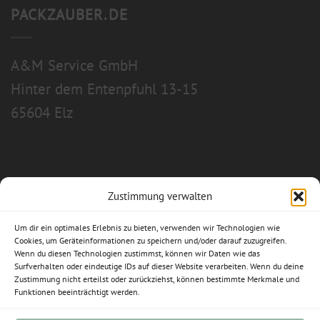
PACKZAUBER.DE
A&M Service GmbH
Hinter dem Entenpfuhl 13-15
65604 Elz
Zustimmung verwalten
Allgemeine Geschäftsbedingungen
Um dir ein optimales Erlebnis zu bieten, verwenden wir Technologien wie
Impressum
Cookies, um Geräteinformationen zu speichern und/oder darauf zuzugreifen.
Wenn du diesen Technologien zustimmst, können wir Daten wie das
Datenschutzerklärung
Surfverhalten oder eindeutige IDs auf dieser Website verarbeiten. Wenn du deine
Zustimmung nicht erteilst oder zurückziehst, können bestimmte Merkmale und
Funktionen beeinträchtigt werden.
Widerrufsbelehrung