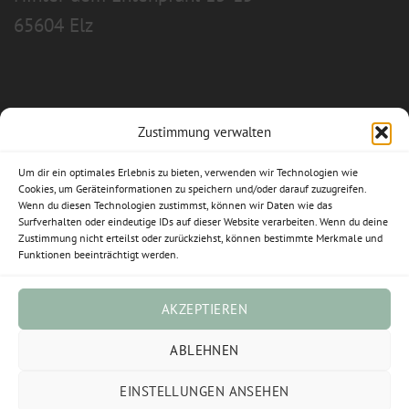
65604 Elz
Zustimmung verwalten
Allgemeine Geschäftsbedingungen
Um dir ein optimales Erlebnis zu bieten, verwenden wir Technologien wie
Impressum
Cookies, um Geräteinformationen zu speichern und/oder darauf zuzugreifen.
Wenn du diesen Technologien zustimmst, können wir Daten wie das
Datenschutzerklärung
Surfverhalten oder eindeutige IDs auf dieser Website verarbeiten. Wenn du deine
Zustimmung nicht erteilst oder zurückziehst, können bestimmte Merkmale und
Funktionen beeinträchtigt werden.
Widerrufsbelehrung
Cookie-Richtlinie (EU)
AKZEPTIEREN
Vertrag widerrufen
ABLEHNEN
EINSTELLUNGEN ANSEHEN