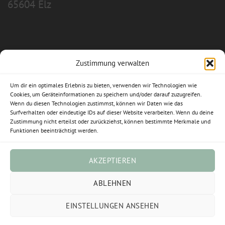
65604 Elz
Zustimmung verwalten
Allgemeine Geschäftsbedingungen
Um dir ein optimales Erlebnis zu bieten, verwenden wir Technologien wie
Impressum
Cookies, um Geräteinformationen zu speichern und/oder darauf zuzugreifen.
Wenn du diesen Technologien zustimmst, können wir Daten wie das
Datenschutzerklärung
Surfverhalten oder eindeutige IDs auf dieser Website verarbeiten. Wenn du deine
Zustimmung nicht erteilst oder zurückziehst, können bestimmte Merkmale und
Funktionen beeinträchtigt werden.
Widerrufsbelehrung
Cookie-Richtlinie (EU)
AKZEPTIEREN
Vertrag widerrufen
ABLEHNEN
EINSTELLUNGEN ANSEHEN