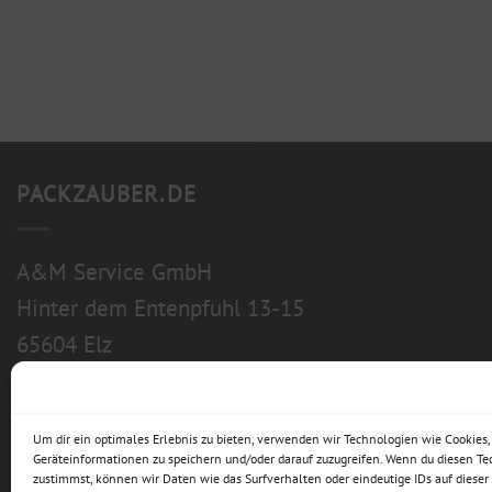
PACKZAUBER.DE
A&M Service GmbH
Hinter dem Entenpfuhl 13-15
65604 Elz
Um dir ein optimales Erlebnis zu bieten, verwenden wir Technologien wie Cookies
Geräteinformationen zu speichern und/oder darauf zuzugreifen. Wenn du diesen T
zustimmst, können wir Daten wie das Surfverhalten oder eindeutige IDs auf dieser 