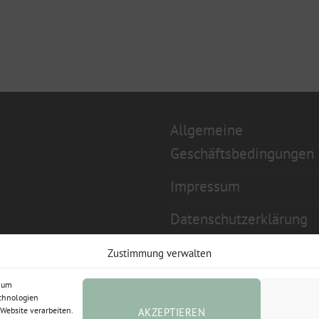
Allgemeine
Geschäftsbedingungen
Impressum
Datenschutzerklärung
Widerrufsbelehrung
Zustimmung verwalten
Cookie-Richtlinie (EU)
, um
echnologien
Website verarbeiten.
AKZEPTIEREN
Vertrag widerrufen