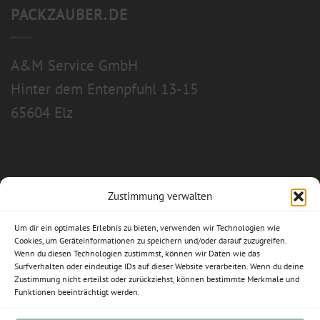
PACKZAUBER.DE
A&M Service GmbH
Hinter dem Entenpfuhl 13-15
65604 Elz
Zustimmung verwalten
Allgemeine Geschäftsbedingungen
Um dir ein optimales Erlebnis zu bieten, verwenden wir Technologien wie
Impressum
Cookies, um Geräteinformationen zu speichern und/oder darauf zuzugreifen.
Wenn du diesen Technologien zustimmst, können wir Daten wie das
Datenschutzerklärung
Surfverhalten oder eindeutige IDs auf dieser Website verarbeiten. Wenn du deine
Zustimmung nicht erteilst oder zurückziehst, können bestimmte Merkmale und
Funktionen beeinträchtigt werden.
Widerrufsbelehrung