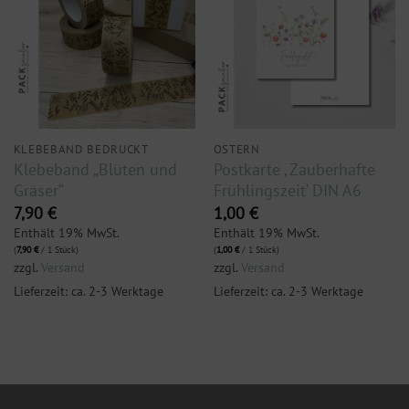
KLEBEBAND BEDRUCKT
OSTERN
Klebeband „Blüten und
Postkarte ‚ Zauberhafte
Gräser“
Frühlingszeit‘ DIN A6
7,90
€
1,00
€
Enthält 19% MwSt.
Enthält 19% MwSt.
(
7,90
€
/ 1 Stück)
(
1,00
€
/ 1 Stück)
zzgl.
Versand
zzgl.
Versand
Lieferzeit: ca. 2-3 Werktage
Lieferzeit: ca. 2-3 Werktage