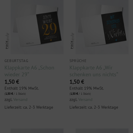
GEBURTSTAG
SPRÜCHE
Klappkarte A6 „Schon
Klappkarte A6 „Wir
wieder 29“
schenken uns nichts“
1,50
€
1,50
€
Enthält 19% MwSt.
Enthält 19% MwSt.
(
1,50
€
/ 1 Stück)
(
1,50
€
/ 1 Stück)
zzgl.
Versand
zzgl.
Versand
Lieferzeit: ca. 2-3 Werktage
Lieferzeit: ca. 2-3 Werktage