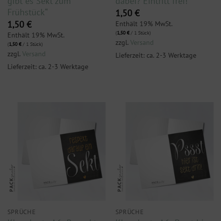
gibt es Sekt zum
dabei? Eintritt frei!“
Frühstück“
1,50
€
Enthält 19% MwSt.
1,50
€
(
1,50
€
/ 1 Stück)
Enthält 19% MwSt.
zzgl.
Versand
(
1,50
€
/ 1 Stück)
zzgl.
Versand
Lieferzeit: ca. 2-3 Werktage
Lieferzeit: ca. 2-3 Werktage
SPRÜCHE
SPRÜCHE