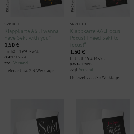
SPRÜCHE
SPRÜCHE
Klappkarte A6 „I wanna
Klappkarte A6 „Hocus
have Sekt with you“
Pocus! I need Sekt to
focus!“
1,50
€
Enthält 19% MwSt.
1,50
€
(
1,50
€
/ 1 Stück)
Enthält 19% MwSt.
zzgl.
Versand
(
1,50
€
/ 1 Stück)
zzgl.
Versand
Lieferzeit: ca. 2-3 Werktage
Lieferzeit: ca. 2-3 Werktage