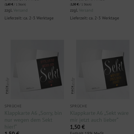
(
1,60
€
/ 1 Stück)
(
1,50
€
/ 1 Stück)
zzgl.
Versand
zzgl.
Versand
Lieferzeit: ca. 2-3 Werktage
Lieferzeit: ca. 2-3 Werktage
SPRÜCHE
SPRÜCHE
Klappkarte A6 „Sorry, bin
Klappkarte A6 „Sekt wäre
nur wegen dem Sekt
mir jetzt auch lieber“
hier!“
1,50
€
Enthält 19% MwSt.
1,50
€