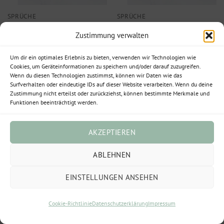
SPRÜCHE
SPRÜCHE
Klappkarte A6 „Na dann
Klappkarte A6 „Mir
Zustimmung verwalten
Prost“
reichts! Ich geh jetzt
feiern“
1,50
€
Um dir ein optimales Erlebnis zu bieten, verwenden wir Technologien wie
Enthält 19% MwSt.
1,50
€
Cookies, um Geräteinformationen zu speichern und/oder darauf zuzugreifen.
(
1,50
€
/ 1 Stück)
Enthält 19% MwSt.
Wenn du diesen Technologien zustimmst, können wir Daten wie das
zzgl.
Versand
(
1,50
€
/ 1 Stück)
Surfverhalten oder eindeutige IDs auf dieser Website verarbeiten. Wenn du deine
zzgl.
Versand
Lieferzeit: ca. 2-3 Werktage
Zustimmung nicht erteilst oder zurückziehst, können bestimmte Merkmale und
Funktionen beeinträchtigt werden.
Lieferzeit: ca. 2-3 Werktage
AKZEPTIEREN
ABLEHNEN
EINSTELLUNGEN ANSEHEN
Cookie-Richtlinie
Datenschutzerklärung
Impressum