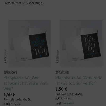
Lieferzeit: ca. 2-3 Werktage
SPRÜCHE
SPRÜCHE
Klappkarte A6 „Wer
Klappkarte A6 „Vernünftig
schwankt hat mehr vom
ist wie tot, nur vorher“
Weg“
1,50
€
Enthält 19% MwSt.
1,50
€
(
1,50
€
/ 1 Stück)
Enthält 19% MwSt.
zzgl.
Versand
(
1,50
€
/ 1 Stück)