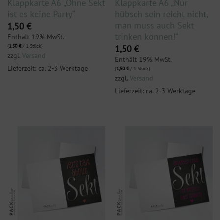
Klappkarte A6 „Ohne Sekt
Klappkarte A6 „Nur
ist es keine Party“
hübsch sein reicht nicht,
man muss auch Sekt
1,50
€
trinken können!“
Enthält 19% MwSt.
(
1,50
€
/ 1 Stück)
1,50
€
zzgl.
Versand
Enthält 19% MwSt.
Lieferzeit: ca. 2-3 Werktage
(
1,50
€
/ 1 Stück)
zzgl.
Versand
Lieferzeit: ca. 2-3 Werktage