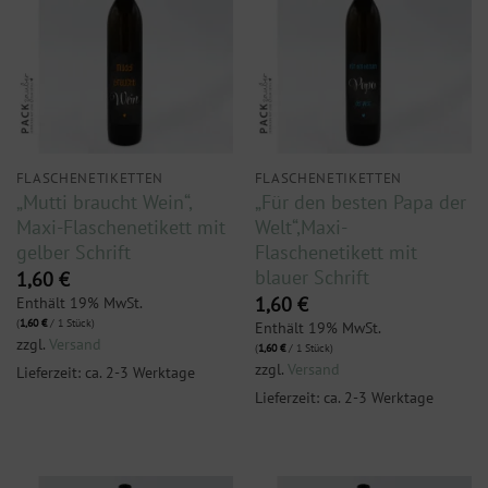
FLASCHENETIKETTEN
FLASCHENETIKETTEN
„Mutti braucht Wein“,
„Für den besten Papa der
Maxi-Flaschenetikett mit
Welt“,Maxi-
gelber Schrift
Flaschenetikett mit
blauer Schrift
1,60
€
Enthält 19% MwSt.
1,60
€
(
1,60
€
/ 1 Stück)
Enthält 19% MwSt.
zzgl.
Versand
(
1,60
€
/ 1 Stück)
zzgl.
Versand
Lieferzeit: ca. 2-3 Werktage
Lieferzeit: ca. 2-3 Werktage