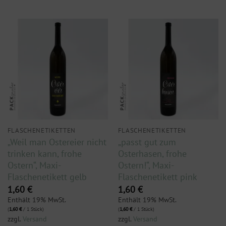
FLASCHENETIKETTEN
FLASCHENETIKETTEN
„Weil man Ostereier nicht
„passt gut zum
trinken kann, frohe
Osterhasen, frohe
Ostern“, Maxi-
Ostern!“, Maxi-
Flaschenetikett gelb
Flaschenetikett pink
1,60
€
1,60
€
Enthält 19% MwSt.
Enthält 19% MwSt.
(
1,60
€
/ 1 Stück)
(
1,60
€
/ 1 Stück)
zzgl.
Versand
zzgl.
Versand