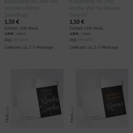
Klappkarte A6 „Was ein
Klappkarte A6 „Mal
wunderschöner
wieder Zeit für Remmi
Scheißtag“
Demmi“
1,50
€
1,50
€
Enthält 19% MwSt.
Enthält 19% MwSt.
(
1,50
€
/ 1 Stück)
(
1,50
€
/ 1 Stück)
zzgl.
Versand
zzgl.
Versand
Lieferzeit: ca. 2-3 Werktage
Lieferzeit: ca. 2-3 Werktage