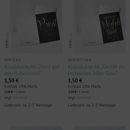
SPRÜCHE
GEBURTSTAG
Klappkarte A6 „Prost auf
Klappkarte A6 „Gereift zur
den Ruhestand!“
Perfektion. Alles Gute“
1,50
€
1,50
€
Enthält 19% MwSt.
Enthält 19% MwSt.
(
1,50
€
/ 1 Stück)
(
1,50
€
/ 1 Stück)
zzgl.
Versand
zzgl.
Versand
Lieferzeit: ca. 2-3 Werktage
Lieferzeit: ca. 2-3 Werktage