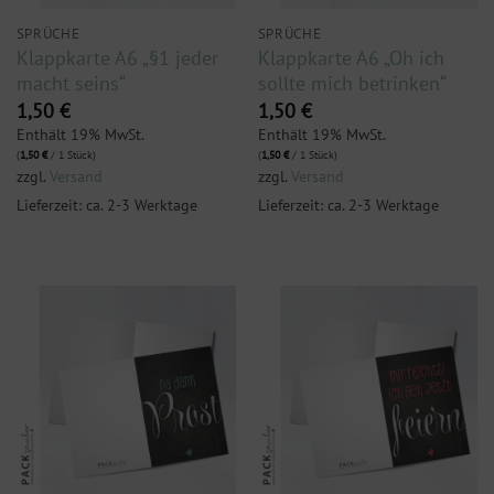
SPRÜCHE
SPRÜCHE
Klappkarte A6 „§1 jeder
Klappkarte A6 „Oh ich
macht seins“
sollte mich betrinken“
1,50
€
1,50
€
Enthält 19% MwSt.
Enthält 19% MwSt.
(
1,50
€
/ 1 Stück)
(
1,50
€
/ 1 Stück)
zzgl.
Versand
zzgl.
Versand
Lieferzeit: ca. 2-3 Werktage
Lieferzeit: ca. 2-3 Werktage