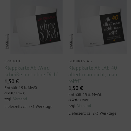
SPRÜCHE
GEBURTSTAG
Klappkarte A6 „Wird
Klappkarte A6 „Ab 40
scheiße hier ohne Dich“
altert man nicht, man
reift!“
1,50
€
Enthält 19% MwSt.
1,50
€
(
1,50
€
/ 1 Stück)
Enthält 19% MwSt.
zzgl.
Versand
(
1,50
€
/ 1 Stück)
zzgl.
Versand
Lieferzeit: ca. 2-3 Werktage
Lieferzeit: ca. 2-3 Werktage