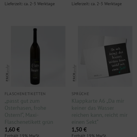
Lieferzeit: ca. 2-3 Werktage
Lieferzeit: ca. 2-3 Werktage
FLASCHENETIKETTEN
SPRÜCHE
„passt gut zum
Klappkarte A6 „Da mir
Osterhasen, frohe
keiner das Wasser
Ostern!“, Maxi-
reichen kann, reicht mir
Flaschenetikett grün
einen Sekt“
1,60
€
1,50
€
Enthält 19% MwSt.
Enthält 19% MwSt.