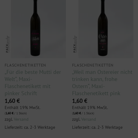
FLASCHENETIKETTEN
FLASCHENETIKETTEN
„Für die beste Mutti der
„Weil man Ostereier nicht
Welt“, Maxi-
trinken kann, frohe
Flaschenetikett mit
Ostern“, Maxi-
pinker Schrift
Flaschenetikett pink
1,60
€
1,60
€
Enthält 19% MwSt.
Enthält 19% MwSt.
(
1,60
€
/ 1 Stück)
(
1,60
€
/ 1 Stück)
zzgl.
Versand
zzgl.
Versand
Lieferzeit: ca. 2-3 Werktage
Lieferzeit: ca. 2-3 Werktage