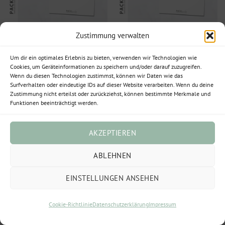
POSTKARTEN
POSTKARTEN
Zustimmung verwalten
Postkarte Weihnachten
Postkarte Weihnachten
‚Frohe Weihnachten‘ DIN
‚Frohe Weihnachten‘ DIN
Um dir ein optimales Erlebnis zu bieten, verwenden wir Technologien wie
A6
A6
Cookies, um Geräteinformationen zu speichern und/oder darauf zuzugreifen.
Wenn du diesen Technologien zustimmst, können wir Daten wie das
1,00
€
1,00
€
Surfverhalten oder eindeutige IDs auf dieser Website verarbeiten. Wenn du deine
Enthält 19% MwSt.
Enthält 19% MwSt.
Zustimmung nicht erteilst oder zurückziehst, können bestimmte Merkmale und
(
1,00
€
/ 1 Stück)
(
1,00
€
/ 1 Stück)
Funktionen beeinträchtigt werden.
zzgl.
Versand
zzgl.
Versand
Lieferzeit: ca. 2-3 Werktage
Lieferzeit: ca. 2-3 Werktage
AKZEPTIEREN
ABLEHNEN
EINSTELLUNGEN ANSEHEN
Cookie-Richtlinie
Datenschutzerklärung
Impressum