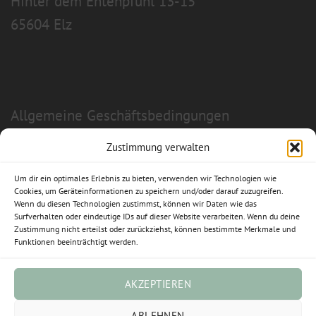
Hinter dem Entenpfuhl 13-15
65604 Elz
Allgemeine Geschäftsbedingungen
Impressum
Zustimmung verwalten
Datenschutzerklärung
Um dir ein optimales Erlebnis zu bieten, verwenden wir Technologien wie
Cookies, um Geräteinformationen zu speichern und/oder darauf zuzugreifen.
Wenn du diesen Technologien zustimmst, können wir Daten wie das
Widerrufsbelehrung
Surfverhalten oder eindeutige IDs auf dieser Website verarbeiten. Wenn du deine
Zustimmung nicht erteilst oder zurückziehst, können bestimmte Merkmale und
Cookie-Richtlinie (EU)
Funktionen beeinträchtigt werden.
Vertrag widerrufen
AKZEPTIEREN
ABLEHNEN