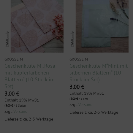
GRÖSSE M
GRÖSSE M
Geschenktüte M „Rosa
Geschenktüte M“Mint mit
mit kupferfarbenen
silbernen Blättern“ (10
Blättern“ (10 Stück im
Stück im Set)
Set)
3,00
€
Enthält 19% MwSt.
3,00
€
(
3,00
€
/ 1 cm)
Enthält 19% MwSt.
zzgl.
Versand
(
3,00
€
/ 1 Set(s))
zzgl.
Versand
Lieferzeit: ca. 2-3 Werktage
Lieferzeit: ca. 2-3 Werktage