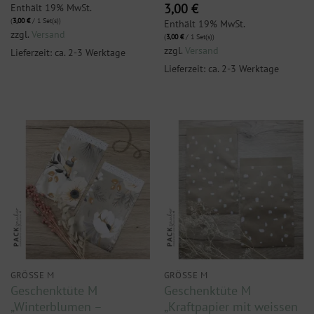
Enthält 19% MwSt.
3,00
€
(
3,00
€
/ 1 Set(s))
Enthält 19% MwSt.
zzgl.
Versand
(
3,00
€
/ 1 Set(s))
zzgl.
Versand
Lieferzeit: ca. 2-3 Werktage
Lieferzeit: ca. 2-3 Werktage
GRÖSSE M
GRÖSSE M
Geschenktüte M
Geschenktüte M
„Winterblumen –
„Kraftpapier mit weissen