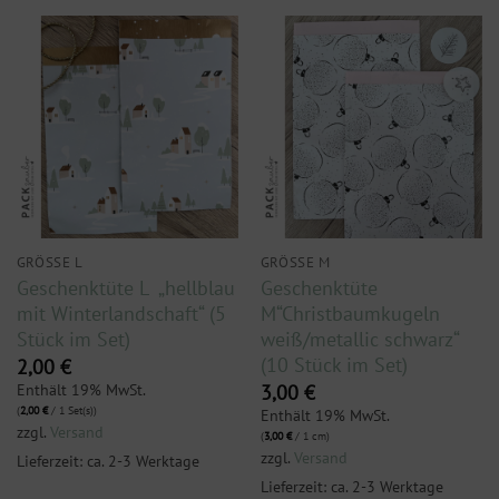
GRÖSSE L
GRÖSSE M
Geschenktüte L „hellblau
Geschenktüte
mit Winterlandschaft“ (5
M“Christbaumkugeln
Stück im Set)
weiß/metallic schwarz“
(10 Stück im Set)
2,00
€
Enthält 19% MwSt.
3,00
€
(
2,00
€
/ 1 Set(s))
Enthält 19% MwSt.
zzgl.
Versand
(
3,00
€
/ 1 cm)
zzgl.
Versand
Lieferzeit: ca. 2-3 Werktage
Lieferzeit: ca. 2-3 Werktage