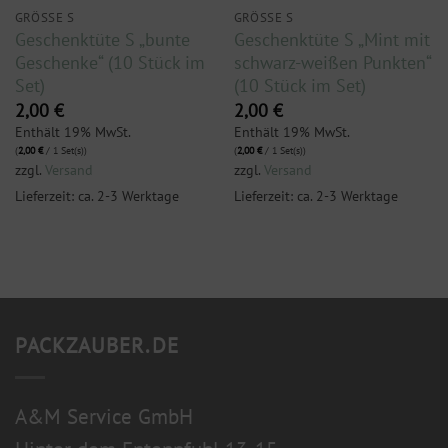
GRÖSSE S
GRÖSSE S
Geschenktüte S „bunte
Geschenktüte S „Mint mit
Geschenke“ (10 Stück im
schwarz-weißen Punkten“
Set)
(10 Stück im Set)
2,00
€
2,00
€
Enthält 19% MwSt.
Enthält 19% MwSt.
(
2,00
€
/ 1 Set(s))
(
2,00
€
/ 1 Set(s))
zzgl.
Versand
zzgl.
Versand
Lieferzeit: ca. 2-3 Werktage
Lieferzeit: ca. 2-3 Werktage
PACKZAUBER.DE
A&M Service GmbH