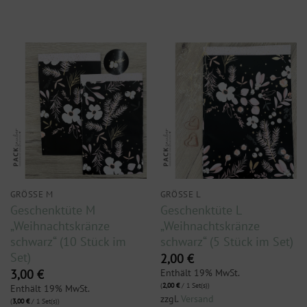
GRÖSSE M
GRÖSSE L
Geschenktüte M
Geschenktüte L
„Weihnachtskränze
„Weihnachtskränze
schwarz“ (10 Stück im
schwarz“ (5 Stück im Set)
Set)
2,00
€
Enthält 19% MwSt.
3,00
€
(
2,00
€
/ 1 Set(s))
Enthält 19% MwSt.
zzgl.
Versand
(
3,00
€
/ 1 Set(s))