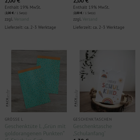
2,00
€
2,00
€
Enthält 19% MwSt.
Enthält 19% MwSt.
(
2,00
€
/ 1 Set(s))
(
2,00
€
/ 1 Set(s))
zzgl.
Versand
zzgl.
Versand
Lieferzeit: ca. 2-3 Werktage
Lieferzeit: ca. 2-3 Werktage
GRÖSSE L
GESCHENKTASCHEN
Geschenktüte L „Grün mit
Geschenktasche
goldorangenen Punkten“
‚Schulanfang‘