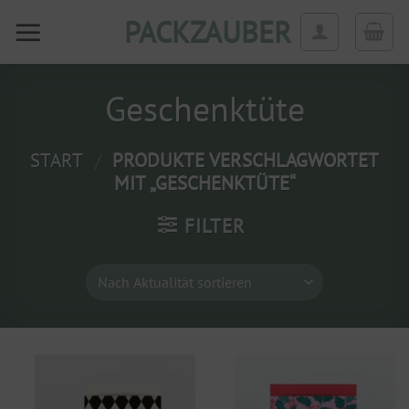
Zum
PACKZAUBER
Inhalt
springen
Geschenktüte
START
/
PRODUKTE VERSCHLAGWORTET
MIT „GESCHENKTÜTE“
FILTER