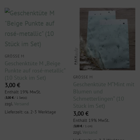
GRÖSSE M
Geschenktüte M „Beige
Punkte auf rosé-metallic“
(10 Stück im Set)
GRÖSSE M
Geschenktüte M“Mint mit
3,00
€
Blumen und
Enthält 19% MwSt.
Schmetterlingen“ (10
(
3,00
€
/ 1 Set(s))
zzgl.
Versand
Stück im Set)
Lieferzeit: ca. 2-3 Werktage
3,00
€
Enthält 19% MwSt.
(
3,00
€
/ 1 cm)
zzgl.
Versand