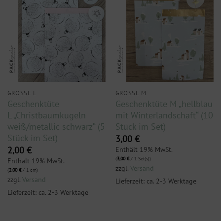
GRÖSSE L
GRÖSSE M
Geschenktüte
Geschenktüte M „hellblau
L „Christbaumkugeln
mit Winterlandschaft“ (10
weiß/metallic schwarz“ (5
Stück im Set)
Stück im Set)
3,00
€
Enthält 19% MwSt.
2,00
€
(
3,00
€
/ 1 Set(s))
Enthält 19% MwSt.
zzgl.
Versand
(
2,00
€
/ 1 cm)
zzgl.
Versand
Lieferzeit: ca. 2-3 Werktage
Lieferzeit: ca. 2-3 Werktage