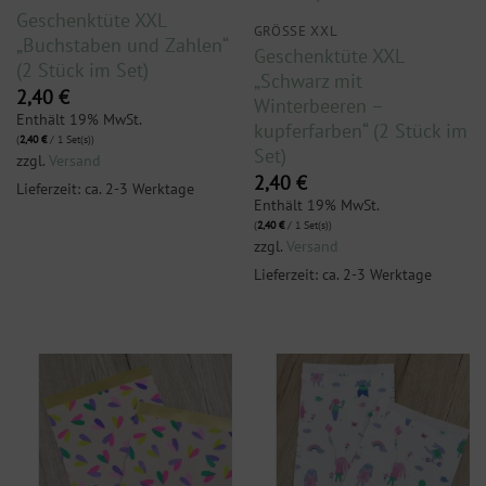
Geschenktüte XXL
GRÖSSE XXL
„Buchstaben und Zahlen“
Geschenktüte XXL
(2 Stück im Set)
„Schwarz mit
2,40
€
Winterbeeren –
Enthält 19% MwSt.
kupferfarben“ (2 Stück im
(
2,40
€
/ 1 Set(s))
Set)
zzgl.
Versand
2,40
€
Lieferzeit: ca. 2-3 Werktage
Enthält 19% MwSt.
(
2,40
€
/ 1 Set(s))
zzgl.
Versand
Lieferzeit: ca. 2-3 Werktage