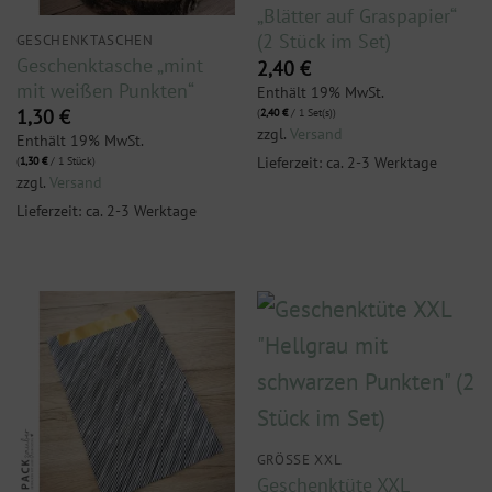
„Blätter auf Graspapier“
(2 Stück im Set)
GESCHENKTASCHEN
Geschenktasche „mint
2,40
€
mit weißen Punkten“
Enthält 19% MwSt.
1,30
€
(
2,40
€
/ 1 Set(s))
zzgl.
Versand
Enthält 19% MwSt.
Lieferzeit: ca. 2-3 Werktage
(
1,30
€
/ 1 Stück)
zzgl.
Versand
Lieferzeit: ca. 2-3 Werktage
GRÖSSE XXL
Geschenktüte XXL