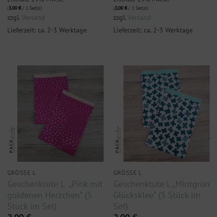
(
3,00
€
/ 1 Set(s))
(
2,00
€
/ 1 Set(s))
zzgl.
Versand
zzgl.
Versand
Lieferzeit: ca. 2-3 Werktage
Lieferzeit: ca. 2-3 Werktage
GRÖSSE L
GRÖSSE L
Geschenktüte L „Pink mit
Geschenktüte L „Mintgrün
goldenen Herzchen“ (5
Glücksklee“ (5 Stück im
Stück im Set)
Set)