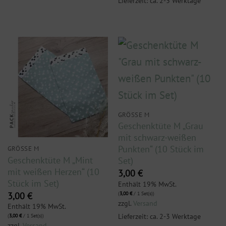
Lieferzeit: ca. 2-3 Werktage
GRÖSSE M
Geschenktüte M „Grau
mit schwarz-weißen
Punkten“ (10 Stück im
GRÖSSE M
Geschenktüte M „Mint
Set)
mit weißen Herzen“ (10
3,00
€
Stück im Set)
Enthält 19% MwSt.
3,00
€
(
3,00
€
/ 1 Set(s))
zzgl.
Versand
Enthält 19% MwSt.
Lieferzeit: ca. 2-3 Werktage
(
3,00
€
/ 1 Set(s))
zzgl.
Versand