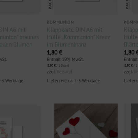
KOMMUNION
KOMM
DIN A6 mit
Klappkarte DIN A6 mit
Klapp
munion“ braunes
Hülle „Kommunion“ Kreuz
Hülle
lauen Blumen
im Blumenkranz
Blätt
1,80
€
1,80
wSt.
Enthält 19% MwSt.
Enthäl
(
1,80
€
/ 1 Stück)
(
1,80
€
/ 1 
zzgl.
Versand
zzgl.
V
 2-3 Werktage
Lieferzeit: ca. 2-3 Werktage
Lieferz