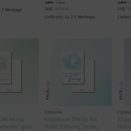
(
1,80
€
/ 1 Stück)
(
1,80
€
/ 1 
zzgl.
Versand
zzgl.
V
 2-3 Werktage
Lieferzeit: ca. 2-3 Werktage
Lieferz
FIRMUNG
FIRMU
DIN A6 mit
Klappkarte DIN A6 mit
Klapp
ndweihe“ grün
Hülle „Firmung“ Taube,
Hülle