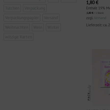
1,80
€
Tütchen
Verpackung
Enthält 19% M
(
1,80
€
/ 1 Stück)
Verpackungspapier
Versand
zzgl.
Versand
Lieferzeit: ca.
Weihnachten
Wein
Winter
witzige Karten