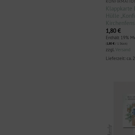
KONFIRMATIO
Klappkarte 
Hülle „Konfi
Kirchenfens
1,80
€
Enthält 19% M
(
1,80
€
/ 1 Stück)
zzgl.
Versand
Lieferzeit: ca.