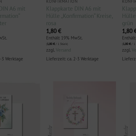
N
KONFIRMATION
KONFI
DIN A6 mit
Klappkarte DIN A6 mit
Klapp
rmation“
Hülle „Konfirmation“ Kreise,
Hülle 
ter
rosa
grün
1,80
€
1,80
wSt.
Enthält 19% MwSt.
Enthäl
(
1,80
€
/ 1 Stück)
(
1,80
€
/ 1 
zzgl.
Versand
zzgl.
V
 2-3 Werktage
Lieferzeit: ca. 2-3 Werktage
Lieferz