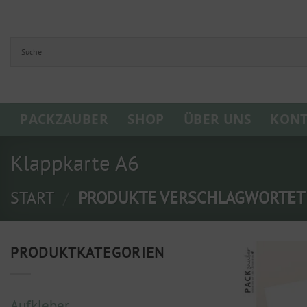
Zum
Inhalt
springen
PACKZAUBER
SHOP
ÜBER UNS
KONT
Klappkarte A6
START
/
PRODUKTE VERSCHLAGWORTET M
PRODUKTKATEGORIEN
Aufkleber