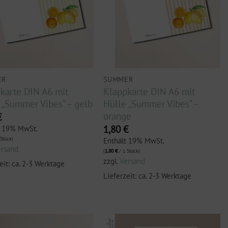
ER
SUMMER
karte DIN A6 mit
Klappkarte DIN A6 mit
 „Summer Vibes“ – gelb
Hülle „Summer Vibes“ –
orange
€
1,80
€
t 19% MwSt.
Stück)
Enthält 19% MwSt.
ersand
(
1,80
€
/ 1 Stück)
zzgl.
Versand
eit: ca. 2-3 Werktage
Lieferzeit: ca. 2-3 Werktage