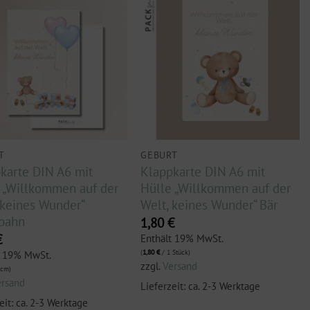
T
GEBURT
karte DIN A6 mit
Klappkarte DIN A6 mit
 „Willkommen auf der
Hülle „Willkommen auf der
 keines Wunder“
Welt, keines Wunder“ Bär
bahn
1,80
€
€
Enthält 19% MwSt.
(
1,80
€
/ 1 Stück)
t 19% MwSt.
zzgl.
Versand
 cm)
ersand
Lieferzeit: ca. 2-3 Werktage
eit: ca. 2-3 Werktage