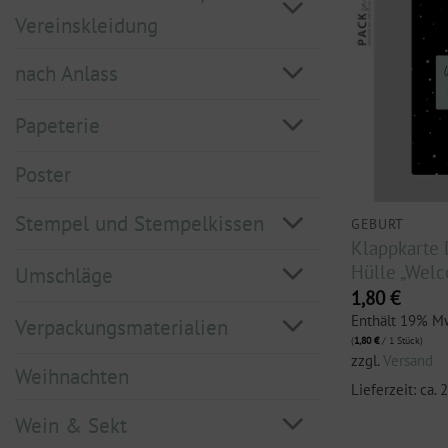
Vereinskleidung
nach Anlass
Papeterie
Poster
Stempel und Stempelkissen
GEBURT
Klappkarte 
Hülle „Welco
Umschläge
1,80
€
Enthält 19% M
Verpackungsmaterialien
(
1,80
€
/ 1 Stück)
zzgl.
Versand
Weihnachten
Lieferzeit: ca.
Wein & Sekt