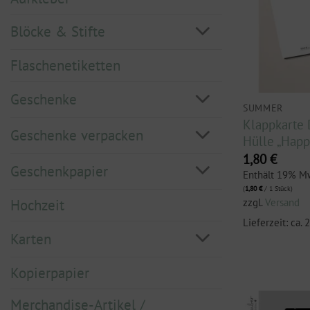
Blöcke & Stifte
Flaschenetiketten
Geschenke
SUMMER
Klappkarte 
Geschenke verpacken
Hülle „Hap
1,80
€
Geschenkpapier
Enthält 19% M
(
1,80
€
/ 1 Stück)
zzgl.
Versand
Hochzeit
Lieferzeit: ca.
Karten
Kopierpapier
Merchandise-Artikel /