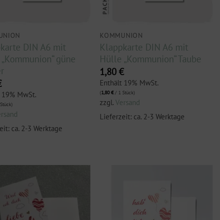
UNION
KOMMUNION
karte DIN A6 mit
Klappkarte DIN A6 mit
 „Kommunion“ güne
Hülle „Kommunion“ Taube
er
1,80
€
€
Enthält 19% MwSt.
(
1,80
€
/ 1 Stück)
t 19% MwSt.
zzgl.
Versand
Stück)
ersand
Lieferzeit: ca. 2-3 Werktage
eit: ca. 2-3 Werktage