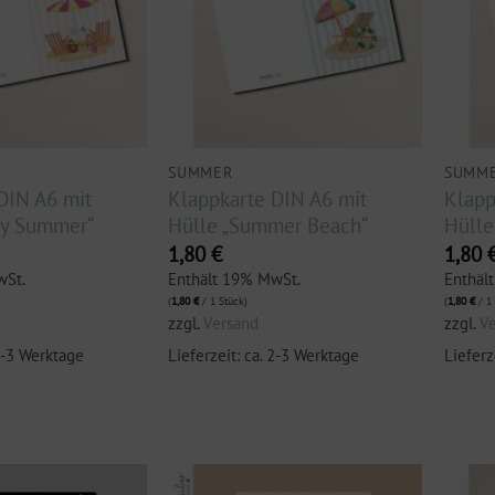
SUMMER
SUMM
DIN A6 mit
Klappkarte DIN A6 mit
Klapp
py Summer“
Hülle „Summer Beach“
Hülle
1,80
€
1,80
wSt.
Enthält 19% MwSt.
Enthäl
(
1,80
€
/ 1 Stück)
(
1,80
€
/ 1 
zzgl.
Versand
zzgl.
V
 2-3 Werktage
Lieferzeit: ca. 2-3 Werktage
Lieferz