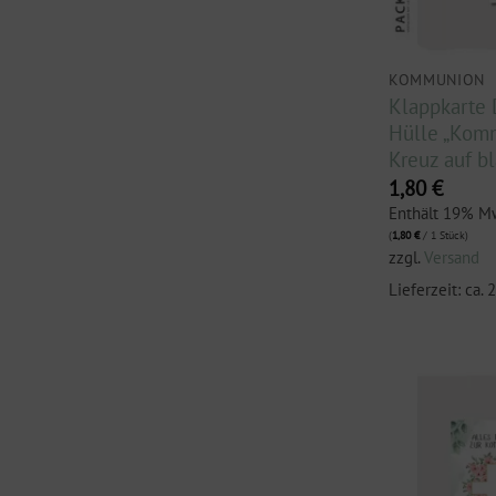
KOMMUNION
Klappkarte 
Hülle „Kom
Kreuz auf b
1,80
€
Enthält 19% M
(
1,80
€
/ 1 Stück)
zzgl.
Versand
Lieferzeit: ca.