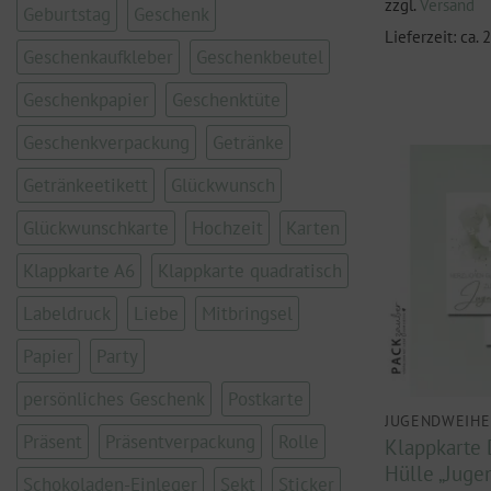
zzgl.
Versand
Geburtstag
Geschenk
Lieferzeit: ca.
Geschenkaufkleber
Geschenkbeutel
Geschenkpapier
Geschenktüte
Geschenkverpackung
Getränke
Getränkeetikett
Glückwunsch
Glückwunschkarte
Hochzeit
Karten
Klappkarte A6
Klappkarte quadratisch
Labeldruck
Liebe
Mitbringsel
Papier
Party
persönliches Geschenk
Postkarte
JUGENDWEIHE
Präsent
Präsentverpackung
Rolle
Klappkarte 
Hülle „Juge
Schokoladen-Einleger
Sekt
Sticker