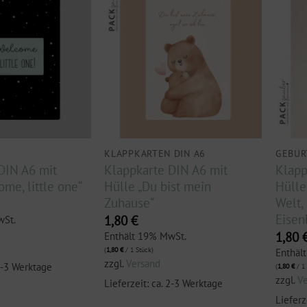
KLAPPKARTEN DIN A6
GEBUR
DIN A6 mit
Klappkarte DIN A6 mit
Klapp
me, little one“
Hülle „Du bist mein
Hülle
Zuhause“
Welt,
Eisen
1,80
€
wSt.
1,80
Enthält 19% MwSt.
(
1,80
€
/ 1 Stück)
Enthäl
zzgl.
Versand
 2-3 Werktage
(
1,80
€
/ 1
zzgl.
V
Lieferzeit: ca. 2-3 Werktage
Lieferz