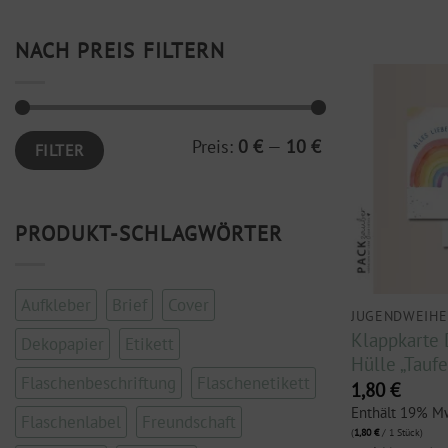
NACH PREIS FILTERN
Min.
Max.
Preis:
0 €
—
10 €
FILTER
Preis
Preis
PRODUKT-SCHLAGWÖRTER
Aufkleber
Brief
Cover
JUGENDWEIHE
Klappkarte 
Dekopapier
Etikett
Hülle „Tauf
Flaschenbeschriftung
Flaschenetikett
1,80
€
Enthält 19% M
Flaschenlabel
Freundschaft
(
1,80
€
/ 1 Stück)