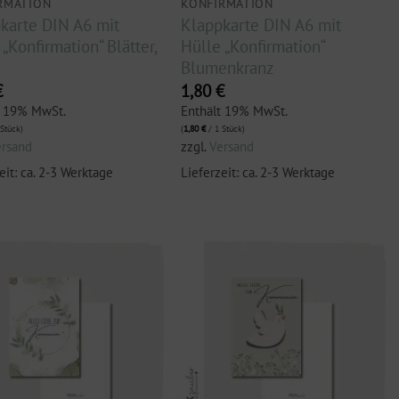
RMATION
KONFIRMATION
karte DIN A6 mit
Klappkarte DIN A6 mit
„Konfirmation“ Blätter,
Hülle „Konfirmation“
Blumenkranz
€
1,80
€
t 19% MwSt.
Enthält 19% MwSt.
Stück)
(
1,80
€
/ 1 Stück)
ersand
zzgl.
Versand
eit: ca. 2-3 Werktage
Lieferzeit: ca. 2-3 Werktage