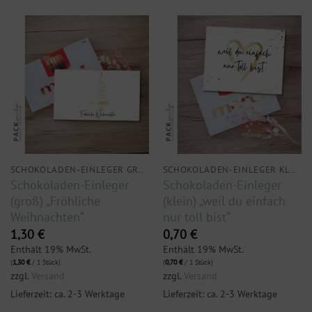
SCHOKOLADEN-EINLEGER GROSS
SCHOKOLADEN-EINLEGER KLEIN
Schokoladen-Einleger
Schokoladen-Einleger
(groß) „Fröhliche
(klein) „weil du einfach
Weihnachten“
nur toll bist“
1,30
€
0,70
€
Enthält 19% MwSt.
Enthält 19% MwSt.
(
1,30
€
/ 1 Stück)
(
0,70
€
/ 1 Stück)
zzgl.
Versand
zzgl.
Versand
Lieferzeit: ca. 2-3 Werktage
Lieferzeit: ca. 2-3 Werktage