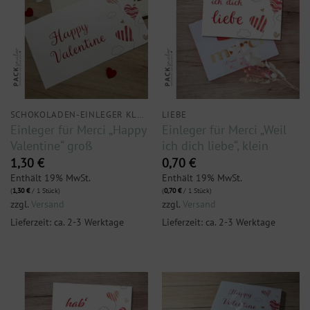
SCHOKOLADEN-EINLEGER KLEIN
LIEBE
Einleger für Merci „Happy
Einleger für Merci „Weil
Valentine“ groß
ich dich liebe“, klein
1,30
€
0,70
€
Enthält 19% MwSt.
Enthält 19% MwSt.
(
1,30
€
/ 1 Stück)
(
0,70
€
/ 1 Stück)
zzgl.
Versand
zzgl.
Versand
Lieferzeit: ca. 2-3 Werktage
Lieferzeit: ca. 2-3 Werktage