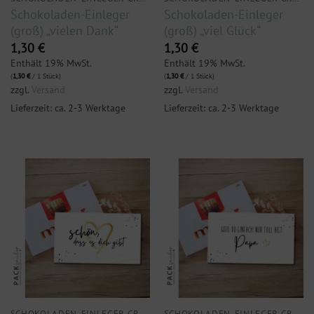
Schokoladen-Einleger
Schokoladen-Einleger
(groß) „vielen Dank“
(groß) „viel Glück“
1,30
€
1,30
€
Enthält 19% MwSt.
Enthält 19% MwSt.
(
1,30
€
/ 1 Stück)
(
1,30
€
/ 1 Stück)
zzgl.
Versand
zzgl.
Versand
Lieferzeit: ca. 2-3 Werktage
Lieferzeit: ca. 2-3 Werktage
SCHOKOLADEN-EINLEGER GROSS
SCHOKOLADEN-EINLEGER GROSS