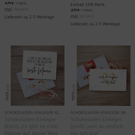
(
0,70
€
/ 1 Stück)
Enthält 19% MwSt.
zzgl.
Versand
(
0,70
€
/ 1 Stück)
zzgl.
Versand
Lieferzeit: ca. 2-3 Werktage
Lieferzeit: ca. 2-3 Werktage
SCHOKOLADEN-EINLEGER KLEIN
SCHOKOLADEN-EINLEGER GROSS
Schokoladen-Einleger
Schokoladen-Einleger
(klein) „Es gibt so viele
(groß) „weil du einfach
Mamas auf dieser Welt
nur toll bist“