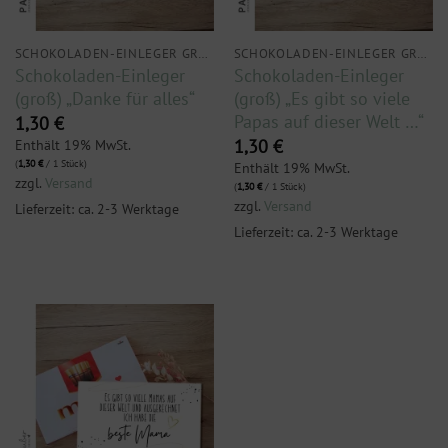
SCHOKOLADEN-EINLEGER GROSS
SCHOKOLADEN-EINLEGER GROSS
Schokoladen-Einleger
Schokoladen-Einleger
(groß) „Danke für alles“
(groß) „Es gibt so viele
Papas auf dieser Welt …“
1,30
€
Enthält 19% MwSt.
1,30
€
(
1,30
€
/ 1 Stück)
Enthält 19% MwSt.
zzgl.
Versand
(
1,30
€
/ 1 Stück)
zzgl.
Versand
Lieferzeit: ca. 2-3 Werktage
Lieferzeit: ca. 2-3 Werktage