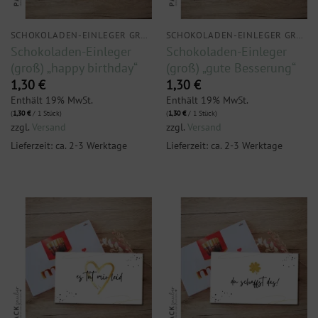
SCHOKOLADEN-EINLEGER GROSS
SCHOKOLADEN-EINLEGER GROSS
Schokoladen-Einleger
Schokoladen-Einleger
(groß) „happy birthday“
(groß) „gute Besserung“
1,30
€
1,30
€
Enthält 19% MwSt.
Enthält 19% MwSt.
(
1,30
€
/ 1 Stück)
(
1,30
€
/ 1 Stück)
zzgl.
Versand
zzgl.
Versand
Lieferzeit: ca. 2-3 Werktage
Lieferzeit: ca. 2-3 Werktage