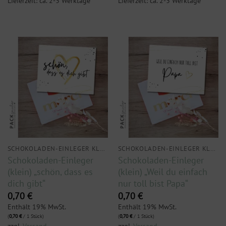
Lieferzeit: ca. 2-3 Werktage
Lieferzeit: ca. 2-3 Werktage
SCHOKOLADEN-EINLEGER KLEIN
SCHOKOLADEN-EINLEGER KLEIN
Schokoladen-Einleger
Schokoladen-Einleger
(klein) „schön, dass es
(klein) „Weil du einfach
dich gibt“
nur toll bist Papa“
0,70
€
0,70
€
Enthält 19% MwSt.
Enthält 19% MwSt.
(
0,70
€
/ 1 Stück)
(
0,70
€
/ 1 Stück)
zzgl.
Versand
zzgl.
Versand