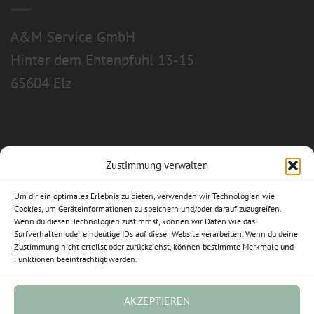
A&M Service GmbH
Hinter dem Entenpfuhl 13-15
65604 Elz
Zustimmung verwalten
Allgemeine Geschäftsbedingungen
Um dir ein optimales Erlebnis zu bieten, verwenden wir Technologien wie
Impressum
Cookies, um Geräteinformationen zu speichern und/oder darauf zuzugreifen.
Wenn du diesen Technologien zustimmst, können wir Daten wie das
Datenschutzerklärung
Surfverhalten oder eindeutige IDs auf dieser Website verarbeiten. Wenn du deine
Zustimmung nicht erteilst oder zurückziehst, können bestimmte Merkmale und
Funktionen beeinträchtigt werden.
Widerrufsbelehrung
Cookie-Richtlinie (EU)
AKZEPTIEREN