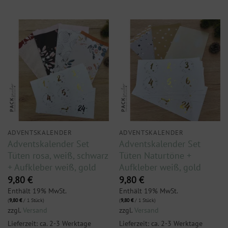
ADVENTSKALENDER
ADVENTSKALENDER
Adventskalender Set
Adventskalender Set
Tüten rosa, weiß, schwarz
Tüten Naturtöne +
+ Aufkleber weiß, gold
Aufkleber weiß, gold
9,80
€
9,80
€
Enthält 19% MwSt.
Enthält 19% MwSt.
(
9,80
€
/ 1 Stück)
(
9,80
€
/ 1 Stück)
zzgl.
Versand
zzgl.
Versand
Lieferzeit: ca. 2-3 Werktage
Lieferzeit: ca. 2-3 Werktage