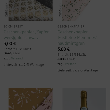
50 CM BREIT
GESCHENKPAPIER
Geschenkpapier ‚ Zapfen‘
Geschenkpapier
weiß|gold|schwarz
‚Mistletoe Memories‘
haut|mintgrün
3,00
€
Enthält 19% MwSt.
3,00
€
(
3,00
€
/ 1 Stück)
Enthält 19% MwSt.
zzgl.
Versand
(
3,00
€
/ 1 Stück)
zzgl.
Versand
Lieferzeit: ca. 2-3 Werktage
Lieferzeit: ca. 2-3 Werktage