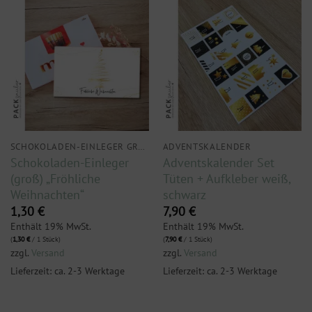
SCHOKOLADEN-EINLEGER GROSS
ADVENTSKALENDER
Schokoladen-Einleger
Adventskalender Set
(groß) „Fröhliche
Tüten + Aufkleber weiß,
Weihnachten“
schwarz
1,30
€
7,90
€
Enthält 19% MwSt.
Enthält 19% MwSt.
(
1,30
€
/ 1 Stück)
(
7,90
€
/ 1 Stück)
zzgl.
Versand
zzgl.
Versand
Lieferzeit: ca. 2-3 Werktage
Lieferzeit: ca. 2-3 Werktage