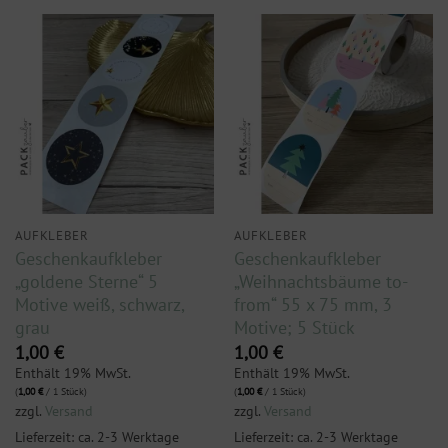
AUFKLEBER
AUFKLEBER
Geschenkaufkleber
Geschenkaufkleber
„goldene Sterne“ 5
„Weihnachtsbäume to-
Motive weiß, schwarz,
from“ 55 x 75 mm, 3
grau
Motive; 5 Stück
1,00
€
1,00
€
Enthält 19% MwSt.
Enthält 19% MwSt.
(
1,00
€
/ 1 Stück)
(
1,00
€
/ 1 Stück)
zzgl.
Versand
zzgl.
Versand
Lieferzeit: ca. 2-3 Werktage
Lieferzeit: ca. 2-3 Werktage