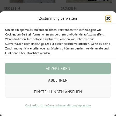
GRÖSSE M
GRÖSSE M
Geschenktüte
Geschenktüte M
Zustimmung verwalten
M“Christbaumkugeln
„Weihnachtskränze
weiß/metallic schwarz“
schwarz“ (10 Stück im
Um dir ein optimales Erlebnis zu bieten, verwenden wir Technologien wie
(10 Stück im Set)
Set)
Cookies, um Geräteinformationen zu speichern und/oder darauf zuzugreifen.
3,00
€
3,00
€
Wenn du diesen Technologien zustimmst, können wir Daten wie das
Enthält 19% MwSt.
Enthält 19% MwSt.
Surfverhalten oder eindeutige IDs auf dieser Website verarbeiten. Wenn du deine
Zustimmung nicht erteilst oder zurückziehst, können bestimmte Merkmale und
(
3,00
€
/ 1 cm)
(
3,00
€
/ 1 Set(s))
Funktionen beeinträchtigt werden.
zzgl.
Versand
zzgl.
Versand
Lieferzeit: ca. 2-3 Werktage
Lieferzeit: ca. 2-3 Werktage
AKZEPTIEREN
ABLEHNEN
EINSTELLUNGEN ANSEHEN
Cookie-Richtlinie
Datenschutzerklärung
Impressum