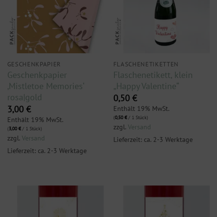
GESCHENKPAPIER
FLASCHENETIKETTEN
Geschenkpapier
Flaschenetikett, klein
‚Mistletoe Memories‘
„Happy Valentine“
rosa|gold
0,50
€
Enthält 19% MwSt.
3,00
€
(
0,50
€
/ 1 Stück)
Enthält 19% MwSt.
zzgl.
Versand
(
3,00
€
/ 1 Stück)
zzgl.
Versand
Lieferzeit: ca. 2-3 Werktage
Lieferzeit: ca. 2-3 Werktage