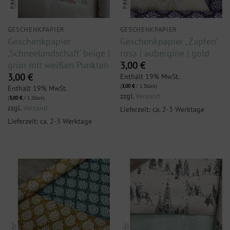
GESCHENKPAPIER
GESCHENKPAPIER
Geschenkpapier
Geschenkpapier ‚ Zapfen‘
‚Schneelandschaft‘ beige |
rosa | aubergine | gold
grün mit weißen Punkten
3,00
€
Enthält 19% MwSt.
3,00
€
(
3,00
€
/ 1 Stück)
Enthält 19% MwSt.
zzgl.
Versand
(
3,00
€
/ 1 Stück)
zzgl.
Versand
Lieferzeit: ca. 2-3 Werktage
Lieferzeit: ca. 2-3 Werktage