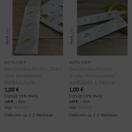
AUFKLEBER
AUFKLEBER
Geschenkaufkleber „Stern
Geschenkaufkleber
über Bethlehem“
„Frohe Weihnachten“
hellblau/gelb
weiß/gold, 6 Motive
1,00
€
1,00
€
Enthält 19% MwSt.
Enthält 19% MwSt.
(
1,00
€
/ 1 Stück)
(
1,00
€
/ 1 Stück)
zzgl.
Versand
zzgl.
Versand
Lieferzeit: ca. 2-3 Werktage
Lieferzeit: ca. 2-3 Werktage