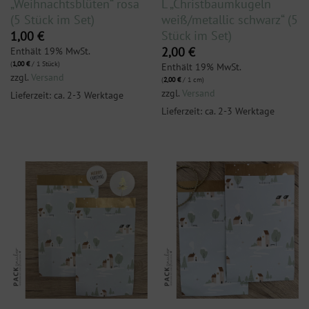
„Weihnachtsblüten“ rosa
L „Christbaumkugeln
(5 Stück im Set)
weiß/metallic schwarz“ (5
Stück im Set)
1,00
€
Enthält 19% MwSt.
2,00
€
(
1,00
€
/ 1 Stück)
Enthält 19% MwSt.
zzgl.
Versand
(
2,00
€
/ 1 cm)
zzgl.
Versand
Lieferzeit: ca. 2-3 Werktage
Lieferzeit: ca. 2-3 Werktage