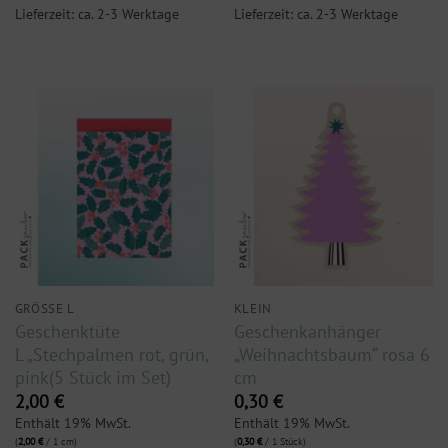
Lieferzeit: ca. 2-3 Werktage
Lieferzeit: ca. 2-3 Werktage
GRÖSSE L
KLEIN
Geschenktüte
Geschenkanhänger
L „Stechpalmen rot, grün,
„Weihnachtsbaum“ rosa 6
pink(5 Stück im Set)
cm
2,00
€
0,30
€
Enthält 19% MwSt.
Enthält 19% MwSt.
(
2,00
€
/ 1 cm)
(
0,30
€
/ 1 Stück)