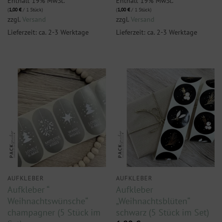
Enthält 19% MwSt.
Enthält 19% MwSt.
(
1,00
€
/ 1 Stück)
(
1,00
€
/ 1 Stück)
zzgl.
Versand
zzgl.
Versand
Lieferzeit: ca. 2-3 Werktage
Lieferzeit: ca. 2-3 Werktage
AUFKLEBER
AUFKLEBER
Aufkleber “
Aufkleber
Weihnachtswünsche“
„Weihnachtsblüten“
champagner (5 Stück im
schwarz (5 Stück im Set)