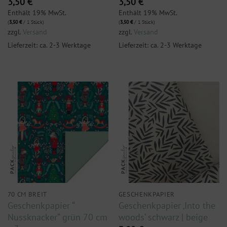
3,50
€
3,50
€
Enthält 19% MwSt.
Enthält 19% MwSt.
(
3,50
€
/ 1 Stück)
(
3,50
€
/ 1 Stück)
zzgl.
Versand
zzgl.
Versand
Lieferzeit: ca. 2-3 Werktage
Lieferzeit: ca. 2-3 Werktage
70 CM BREIT
GESCHENKPAPIER
Geschenkpapier “
Geschenkpapier ‚Into the
Nussknacker“ grün 70 cm
woods‘ schwarz | beige