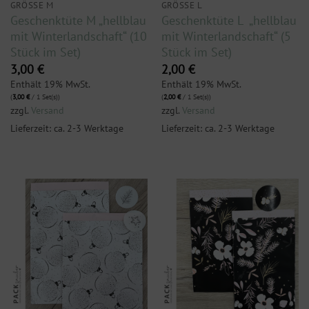
GRÖSSE M
GRÖSSE L
Geschenktüte M „hellblau
Geschenktüte L „hellblau
mit Winterlandschaft“ (10
mit Winterlandschaft“ (5
Stück im Set)
Stück im Set)
3,00
€
2,00
€
Enthält 19% MwSt.
Enthält 19% MwSt.
(
3,00
€
/ 1 Set(s))
(
2,00
€
/ 1 Set(s))
zzgl.
Versand
zzgl.
Versand
Lieferzeit: ca. 2-3 Werktage
Lieferzeit: ca. 2-3 Werktage