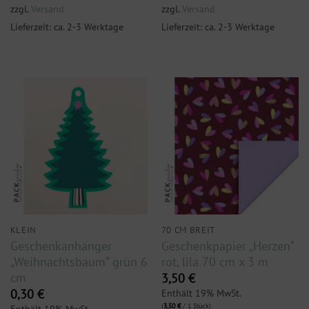
zzgl.
Versand
zzgl.
Versand
Lieferzeit: ca. 2-3 Werktage
Lieferzeit: ca. 2-3 Werktage
KLEIN
70 CM BREIT
Geschenkanhänger
Geschenkpapier „Herzen“
„Weihnachtsbaum“ grün 6
rot, lila 70 cm x 3 m
cm
3,50
€
Enthält 19% MwSt.
0,30
€
(
3,50
€
/ 1 Stück)
Enthält 19% MwSt.