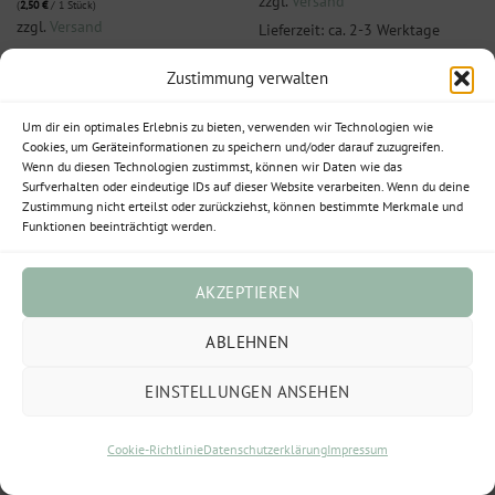
zzgl.
Versand
(
2,50
€
/ 1 Stück)
zzgl.
Versand
Lieferzeit: ca. 2-3 Werktage
Lieferzeit: ca. 2-3 Werktage
Zustimmung verwalten
Um dir ein optimales Erlebnis zu bieten, verwenden wir Technologien wie
Cookies, um Geräteinformationen zu speichern und/oder darauf zuzugreifen.
Wenn du diesen Technologien zustimmst, können wir Daten wie das
Surfverhalten oder eindeutige IDs auf dieser Website verarbeiten. Wenn du deine
Zustimmung nicht erteilst oder zurückziehst, können bestimmte Merkmale und
Funktionen beeinträchtigt werden.
AKZEPTIEREN
ABLEHNEN
TRAUER
TRAUER
EINSTELLUNGEN ANSEHEN
Klappkarte, 150×150 mm
Klappkarte, 150×150 mm
„Trauer Engel“
„Trauer In liebevoller
Cookie-Richtlinie
Datenschutzerklärung
Impressum
Erinnerung“
2,50
€
Enthält 19% MwSt.
2,50
€