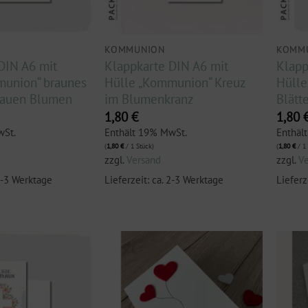
KOMMUNION
KOMM
DIN A6 mit
Klappkarte DIN A6 mit
Klapp
munion“ braunes
Hülle „Kommunion“ Kreuz
Hülle
lauen Blumen
im Blumenkranz
Blätt
1,80
€
1,80
wSt.
Enthält 19% MwSt.
Enthäl
(
1,80
€
/ 1 Stück)
(
1,80
€
/ 1 
zzgl.
Versand
zzgl.
V
 2-3 Werktage
Lieferzeit: ca. 2-3 Werktage
Lieferz