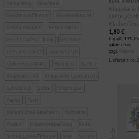
KONFIRMATIO
Geburtstag
Geschenk
Klappkarte 
Geschenkaufkleber
Geschenkbeutel
Hülle „Konfi
Kirchenfens
Geschenkpapier
Geschenktüte
1,80
€
Enthält 19% M
Geschenkverpackung
Getränke
(
1,80
€
/ 1 Stück)
zzgl.
Versand
Getränkeetikett
Glückwunsch
Lieferzeit: ca.
Glückwunschkarte
Hochzeit
Karten
Klappkarte A6
Klappkarte quadratisch
Labeldruck
Liebe
Mitbringsel
Papier
Party
persönliches Geschenk
Postkarte
Präsent
Präsentverpackung
Rolle
Schokoladen-Einleger
Sekt
Sticker