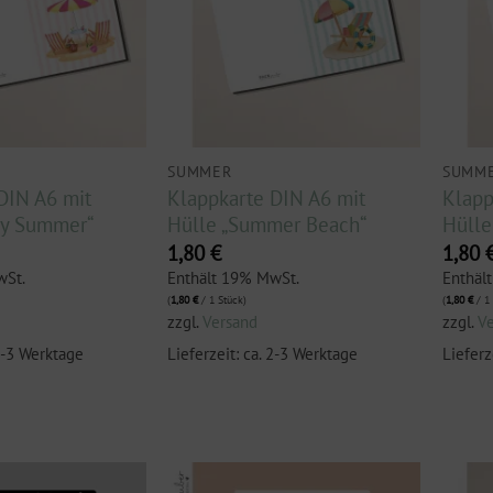
SUMMER
SUMM
DIN A6 mit
Klappkarte DIN A6 mit
Klapp
py Summer“
Hülle „Summer Beach“
Hülle
1,80
€
1,80
wSt.
Enthält 19% MwSt.
Enthäl
(
1,80
€
/ 1 Stück)
(
1,80
€
/ 1 
zzgl.
Versand
zzgl.
V
 2-3 Werktage
Lieferzeit: ca. 2-3 Werktage
Lieferz