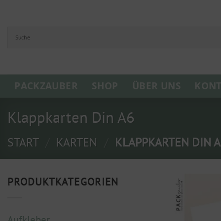
Zum
Inhalt
springen
PACKZAUBER
SHOP
ÜBER UNS
KONT
Klappkarten Din A6
START
/
KARTEN
/
KLAPPKARTEN DIN A
PRODUKTKATEGORIEN
Aufkleber