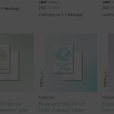
(
1,80
€
/ 1 Stück)
(
1,80
€
/ 1 
zzgl.
Versand
zzgl.
V
 2-3 Werktage
Lieferzeit: ca. 2-3 Werktage
Lieferz
FIRMUNG
FIRMU
DIN A6 mit
Klappkarte DIN A6 mit
Klapp
ndweihe“ grün
Hülle „Firmung“ Taube,
Hülle