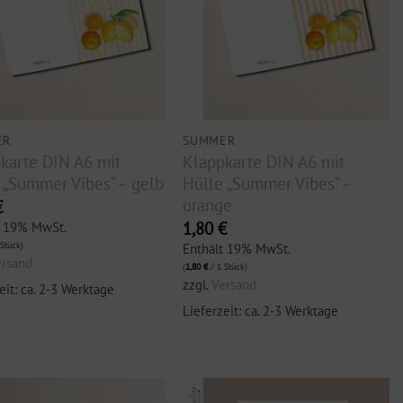
ER
SUMMER
karte DIN A6 mit
Klappkarte DIN A6 mit
 „Summer Vibes“ – gelb
Hülle „Summer Vibes“ –
orange
€
1,80
€
t 19% MwSt.
Stück)
Enthält 19% MwSt.
ersand
(
1,80
€
/ 1 Stück)
zzgl.
Versand
eit: ca. 2-3 Werktage
Lieferzeit: ca. 2-3 Werktage