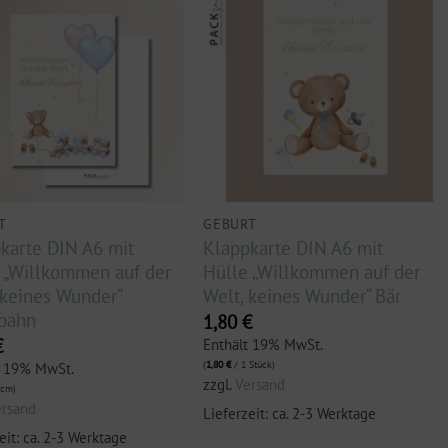
T
GEBURT
karte DIN A6 mit
Klappkarte DIN A6 mit
 „Willkommen auf der
Hülle „Willkommen auf der
 keines Wunder“
Welt, keines Wunder“ Bär
bahn
1,80
€
€
Enthält 19% MwSt.
(
1,80
€
/ 1 Stück)
t 19% MwSt.
zzgl.
Versand
 cm)
ersand
Lieferzeit: ca. 2-3 Werktage
eit: ca. 2-3 Werktage