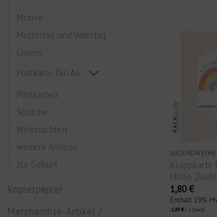
Motive
Muttertag und Vatertag
Ostern
Postkarte Din A6
Postkarten
Sprüche
Weihnachten
weitere Anlässe
JUGENDWEIHE
zur Geburt
Klappkarte 
Hülle „Tauf
Kopierpapier
1,80
€
Enthält 19% M
Merchandise-Artikel /
(
1,80
€
/ 1 Stück)