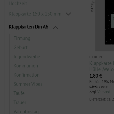
Hochzeit
Klappkarte 150 x 150 mm
Klappkarten Din A6
Firmung
Geburt
Jugendweihe
GEBURT
Klappkarte 
Kommunion
Hülle „Welco
Konfirmation
1,80
€
Enthält 19% M
Summer Vibes
(
1,80
€
/ 1 Stück)
zzgl.
Versand
Taufe
Lieferzeit: ca.
Trauer
Valentinstag