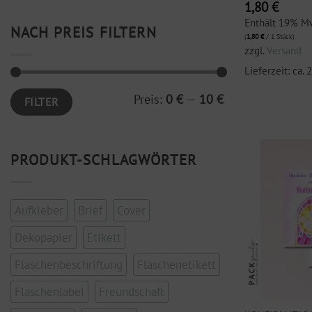
1,80
€
Enthält 19% M
NACH PREIS FILTERN
(
1,80
€
/ 1 Stück)
zzgl.
Versand
Lieferzeit: ca.
Min.
Max.
Preis:
0 €
—
10 €
FILTER
Preis
Preis
PRODUKT-SCHLAGWÖRTER
Aufkleber
Brief
Cover
Dekopapier
Etikett
Flaschenbeschriftung
Flaschenetikett
Flaschenlabel
Freundschaft