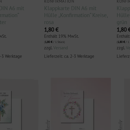
N
KONFIRMATION
KONFI
DIN A6 mit
Klappkarte DIN A6 mit
Klapp
rmation“
Hülle „Konfirmation“ Kreise,
Hülle 
ter
rosa
grün
1,80
€
1,80
wSt.
Enthält 19% MwSt.
Enthäl
(
1,80
€
/ 1 Stück)
(
1,80
€
/ 1 
zzgl.
Versand
zzgl.
V
 2-3 Werktage
Lieferzeit: ca. 2-3 Werktage
Lieferz