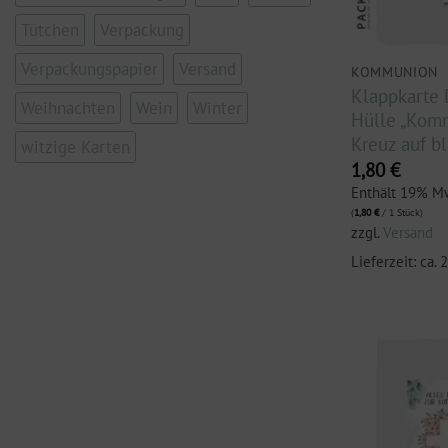
Tütchen
Verpackung
Verpackungspapier
Versand
KOMMUNION
Klappkarte 
Weihnachten
Wein
Winter
Hülle „Kom
Kreuz auf b
witzige Karten
1,80
€
Enthält 19% M
(
1,80
€
/ 1 Stück)
zzgl.
Versand
Lieferzeit: ca.