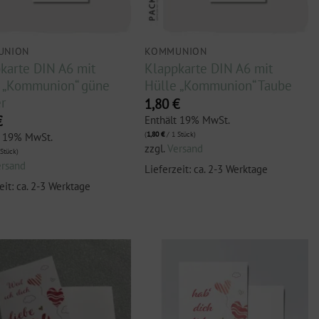
UNION
KOMMUNION
karte DIN A6 mit
Klappkarte DIN A6 mit
 „Kommunion“ güne
Hülle „Kommunion“ Taube
er
1,80
€
€
Enthält 19% MwSt.
(
1,80
€
/ 1 Stück)
t 19% MwSt.
zzgl.
Versand
Stück)
ersand
Lieferzeit: ca. 2-3 Werktage
eit: ca. 2-3 Werktage