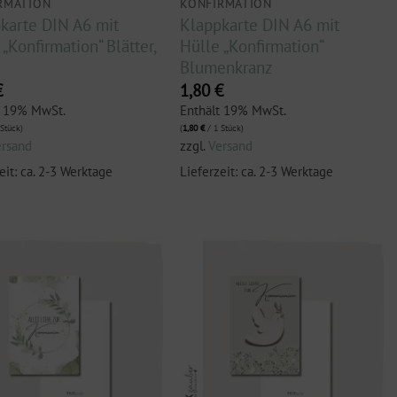
RMATION
KONFIRMATION
karte DIN A6 mit
Klappkarte DIN A6 mit
„Konfirmation“ Blätter,
Hülle „Konfirmation“
Blumenkranz
€
1,80
€
t 19% MwSt.
Enthält 19% MwSt.
Stück)
(
1,80
€
/ 1 Stück)
ersand
zzgl.
Versand
eit: ca. 2-3 Werktage
Lieferzeit: ca. 2-3 Werktage