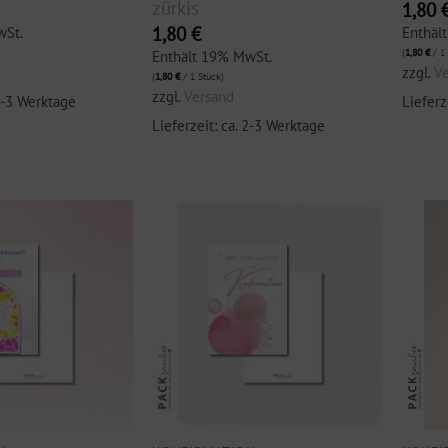
zürkis
1,80
1,80
€
wSt.
Enthäl
(
1,80
€
/ 1 
Enthält 19% MwSt.
zzgl.
V
(
1,80
€
/ 1 Stück)
zzgl.
Versand
 2-3 Werktage
Lieferz
Lieferzeit: ca. 2-3 Werktage