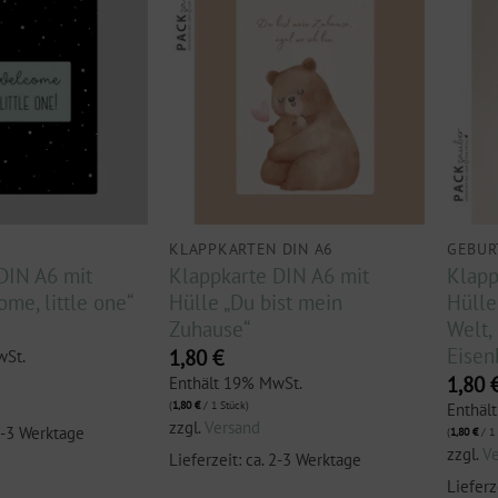
KLAPPKARTEN DIN A6
GEBUR
DIN A6 mit
Klappkarte DIN A6 mit
Klapp
me, little one“
Hülle „Du bist mein
Hülle
Zuhause“
Welt,
Eisen
1,80
€
wSt.
1,80
Enthält 19% MwSt.
(
1,80
€
/ 1 Stück)
Enthäl
zzgl.
Versand
 2-3 Werktage
(
1,80
€
/ 1
zzgl.
V
Lieferzeit: ca. 2-3 Werktage
Lieferz