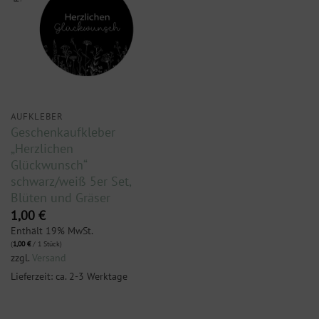
AUFKLEBER
Geschenkaufkleber
„Herzlichen
Glückwunsch“
schwarz/weiß 5er Set,
Blüten und Gräser
1,00
€
Enthält 19% MwSt.
(
1,00
€
/ 1 Stück)
zzgl.
Versand
Lieferzeit: ca. 2-3 Werktage