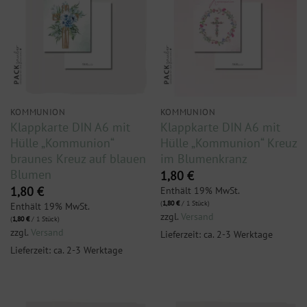
KOMMUNION
KOMMUNION
Klappkarte DIN A6 mit
Klappkarte DIN A6 mit
Hülle „Kommunion“
Hülle „Kommunion“ Kreuz
braunes Kreuz auf blauen
im Blumenkranz
Blumen
1,80
€
Enthält 19% MwSt.
1,80
€
(
1,80
€
/ 1 Stück)
Enthält 19% MwSt.
zzgl.
Versand
(
1,80
€
/ 1 Stück)
zzgl.
Versand
Lieferzeit: ca. 2-3 Werktage
Lieferzeit: ca. 2-3 Werktage