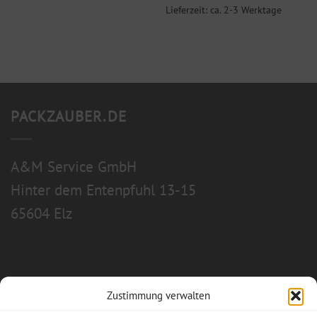
Lieferzeit: ca. 2-3 Werktage
PACKZAUBER.DE
A&M Service GmbH
Hinter dem Entenpfuhl 13-15
65604 Elz
Zustimmung verwalten
Allgemeine Geschäftsbedingungen