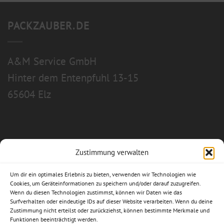
PACKZAUBER.DE
A&M Service GmbH
Hinter dem Entenpfuhl 13-15
65604 Elz
Zustimmung verwalten
Allgemeine Geschäftsbedingungen
Um dir ein optimales Erlebnis zu bieten, verwenden wir Technologien wie
Impressum
Cookies, um Geräteinformationen zu speichern und/oder darauf zuzugreifen.
Wenn du diesen Technologien zustimmst, können wir Daten wie das
Surfverhalten oder eindeutige IDs auf dieser Website verarbeiten. Wenn du deine
Datenschutzerklärung
Zustimmung nicht erteilst oder zurückziehst, können bestimmte Merkmale und
Funktionen beeinträchtigt werden.