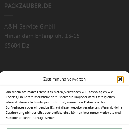
PACKZAUBER.DE
A&M Service GmbH
Hinter dem Entenpfuhl 13-15
65604 Elz
Zustimmung verwalten
Allgemeine Geschäftsbedingungen
Um dir ein optimales Erlebnis zu bieten, verwenden wir Technologien wie
Impressum
Cookies, um Geräteinformationen zu speichern und/oder darauf zuzugreifen.
Wenn du diesen Technologien zustimmst, können wir Daten wie das
Datenschutzerklärung
Surfverhalten oder eindeutige IDs auf dieser Website verarbeiten. Wenn du deine
Zustimmung nicht erteilst oder zurückziehst, können bestimmte Merkmale und
Funktionen beeinträchtigt werden.
Widerrufsbelehrung