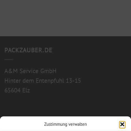
PACKZAUBER.DE
A&M Service GmbH
Hinter dem Entenpfuhl 13-15
65604 Elz
Zustimmung verwalten
Allgemeine Geschäftsbedingungen