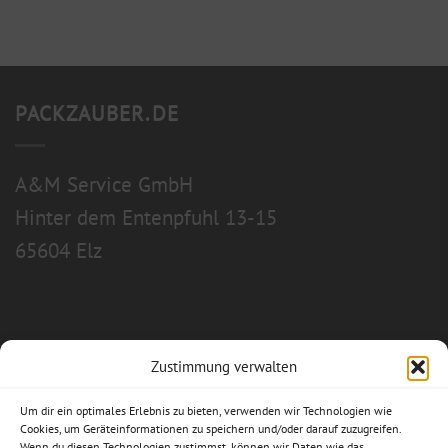
PACKZAUBER.DE
A&M Service GmbH
Hinter dem Entenpfuhl 13-15
65604 Elz
Zustimmung verwalten
Allgemeine Geschäftsbedingungen
Um dir ein optimales Erlebnis zu bieten, verwenden wir Technologien wie
Impressum
Cookies, um Geräteinformationen zu speichern und/oder darauf zuzugreifen.
Wenn du diesen Technologien zustimmst, können wir Daten wie das