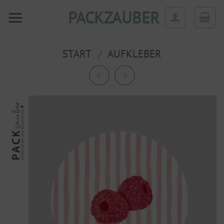
Zum
PACKZAUBER
Inhalt
springen
START
/
AUFKLEBER