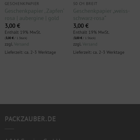
GESCHENKPAPIER
50 CM BREIT
Geschenkpapier ‚ Zapfen‘
Geschenkpapier „weiss-
rosa | aubergine | gold
schwarz-rosa“
3,00
€
3,00
€
Enthält 19% MwSt.
Enthält 19% MwSt.
(
3,00
€
/ 1 Stück)
(
3,00
€
/ 1 Stück)
zzgl.
Versand
zzgl.
Versand
Lieferzeit: ca. 2-3 Werktage
Lieferzeit: ca. 2-3 Werktage
PACKZAUBER.DE