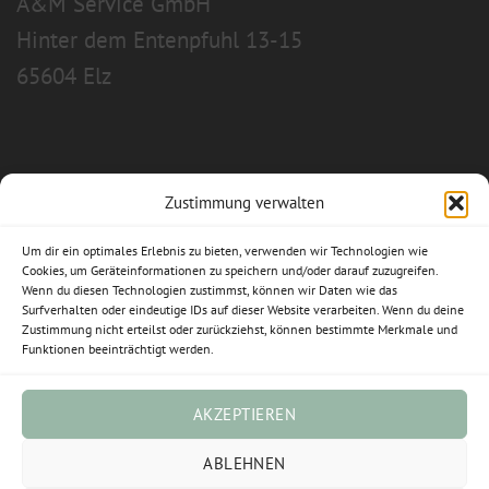
A&M Service GmbH
Hinter dem Entenpfuhl 13-15
65604 Elz
Zustimmung verwalten
Allgemeine Geschäftsbedingungen
Um dir ein optimales Erlebnis zu bieten, verwenden wir Technologien wie
Impressum
Cookies, um Geräteinformationen zu speichern und/oder darauf zuzugreifen.
Wenn du diesen Technologien zustimmst, können wir Daten wie das
Surfverhalten oder eindeutige IDs auf dieser Website verarbeiten. Wenn du deine
Datenschutzerklärung
Zustimmung nicht erteilst oder zurückziehst, können bestimmte Merkmale und
Funktionen beeinträchtigt werden.
Widerrufsbelehrung
Cookie-Richtlinie (EU)
AKZEPTIEREN
Vertrag widerrufen
ABLEHNEN