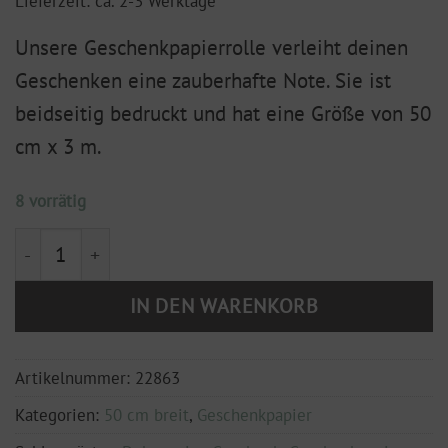
Lieferzeit: ca. 2-3 Werktage
Unsere Geschenkpapierrolle verleiht deinen
Geschenken eine zauberhafte Note. Sie ist
beidseitig bedruckt und hat eine Größe von 50
cm x 3 m.
8 vorrätig
Geschenkpapier 'frische Blumen' weiß | rosa | gold a
IN DEN WARENKORB
Artikelnummer:
22863
Kategorien:
50 cm breit
,
Geschenkpapier