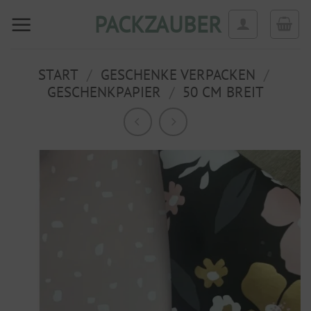
Zum
PACKZAUBER
Inhalt
springen
START
/
GESCHENKE VERPACKEN
/
GESCHENKPAPIER
/
50 CM BREIT