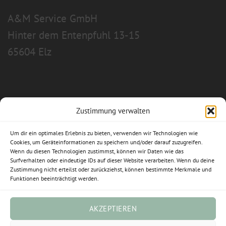
A&M Service GmbH
Hinter dem Entenpfuhl 13-15
65604 Elz
Zustimmung verwalten
Allgemeine Geschäftsbedingungen
Um dir ein optimales Erlebnis zu bieten, verwenden wir Technologien wie
Impressum
Cookies, um Geräteinformationen zu speichern und/oder darauf zuzugreifen.
Wenn du diesen Technologien zustimmst, können wir Daten wie das
Surfverhalten oder eindeutige IDs auf dieser Website verarbeiten. Wenn du deine
Datenschutzerklärung
Zustimmung nicht erteilst oder zurückziehst, können bestimmte Merkmale und
Funktionen beeinträchtigt werden.
Widerrufsbelehrung
Cookie-Richtlinie (EU)
AKZEPTIEREN