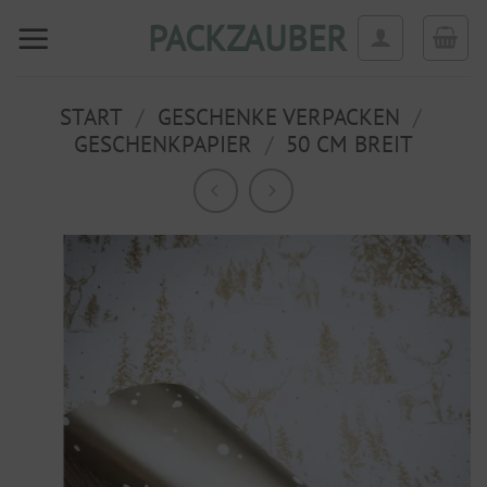
Zum
PACKZAUBER
Inhalt
springen
START
/
GESCHENKE VERPACKEN
/
GESCHENKPAPIER
/
50 CM BREIT