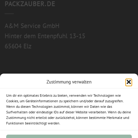
PACKZAUBER.DE
A&M Service GmbH
Hinter dem Entenpfuhl 13-15
65604 Elz
Zustimmung verwalten
Allgemeine Geschäftsbedingungen
Um dir ein optimales Erlebnis zu bieten, verwenden wir Technologien wie
Impressum
Cookies, um Geräteinformationen zu speichern und/oder darauf zuzugreifen.
Wenn du diesen Technologien zustimmst, können wir Daten wie das
Surfverhalten oder eindeutige IDs auf dieser Website verarbeiten. Wenn du deine
Datenschutzerklärung
Zustimmung nicht erteilst oder zurückziehst, können bestimmte Merkmale und
Funktionen beeinträchtigt werden.
Widerrufsbelehrung