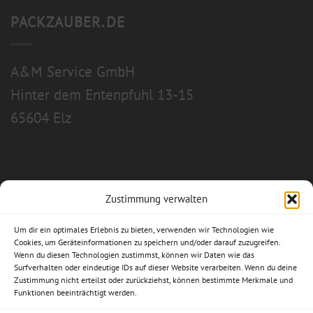
PACKZAUBER.DE
A&M Service GmbH
Hinter dem Entenpfuhl 13-15
65604 Elz
Zustimmung verwalten
Allgemeine Geschäftsbedingungen
Um dir ein optimales Erlebnis zu bieten, verwenden wir Technologien wie
Impressum
Cookies, um Geräteinformationen zu speichern und/oder darauf zuzugreifen.
Wenn du diesen Technologien zustimmst, können wir Daten wie das
Surfverhalten oder eindeutige IDs auf dieser Website verarbeiten. Wenn du deine
Datenschutzerklärung
Zustimmung nicht erteilst oder zurückziehst, können bestimmte Merkmale und
Funktionen beeinträchtigt werden.
Widerrufsbelehrung