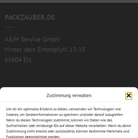
PACKZAUBER.DE
A&M Service GmbH
Hinter dem Entenpfuhl 13-15
65604 Elz
Zustimmung verwalten
Allgemeine Geschäftsbedingungen
Um dir ein optimales Erlebnis zu bieten, verwenden wir Technologien wie
Impressum
Cookies, um Geräteinformationen zu speichern und/oder darauf zuzugreifen.
Wenn du diesen Technologien zustimmst, können wir Daten wie das
Surfverhalten oder eindeutige IDs auf dieser Website verarbeiten. Wenn du deine
Datenschutzerklärung
Zustimmung nicht erteilst oder zurückziehst, können bestimmte Merkmale und
Funktionen beeinträchtigt werden.