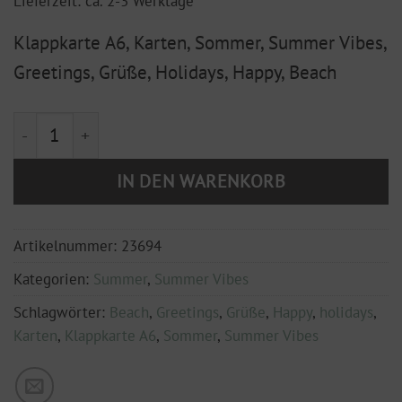
Lieferzeit: ca. 2-3 Werktage
Klappkarte A6, Karten, Sommer, Summer Vibes,
Greetings, Grüße, Holidays, Happy, Beach
Klappkarte DIN A6 mit Hülle "Summer Beach" Menge
IN DEN WARENKORB
Artikelnummer:
23694
Kategorien:
Summer
,
Summer Vibes
Schlagwörter:
Beach
,
Greetings
,
Grüße
,
Happy
,
holidays
,
Karten
,
Klappkarte A6
,
Sommer
,
Summer Vibes