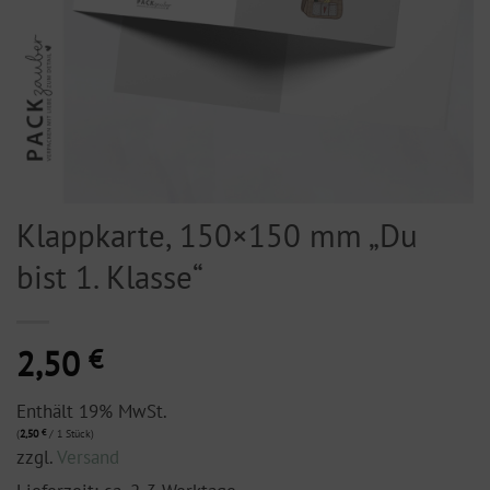
Klappkarte, 150×150 mm „Du
bist 1. Klasse“
2,50
€
Enthält 19% MwSt.
(
2,50
€
/ 1 Stück)
zzgl.
Versand