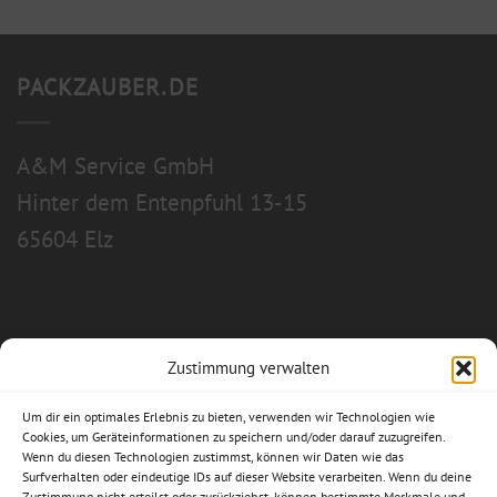
PACKZAUBER.DE
A&M Service GmbH
Hinter dem Entenpfuhl 13-15
65604 Elz
Zustimmung verwalten
Allgemeine Geschäftsbedingungen
Um dir ein optimales Erlebnis zu bieten, verwenden wir Technologien wie
Impressum
Cookies, um Geräteinformationen zu speichern und/oder darauf zuzugreifen.
Wenn du diesen Technologien zustimmst, können wir Daten wie das
Surfverhalten oder eindeutige IDs auf dieser Website verarbeiten. Wenn du deine
Datenschutzerklärung
Zustimmung nicht erteilst oder zurückziehst, können bestimmte Merkmale und