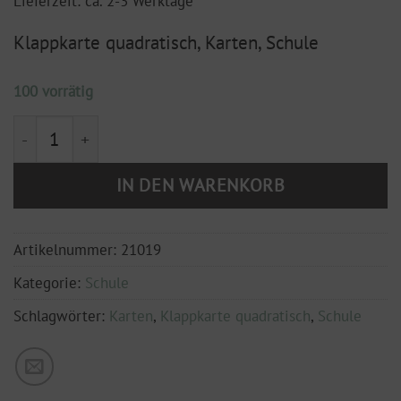
Lieferzeit: ca. 2-3 Werktage
Klappkarte quadratisch, Karten, Schule
100 vorrätig
Klappkarte, 150x150 mm "Du bist 1. Klasse" Menge
IN DEN WARENKORB
Artikelnummer:
21019
Kategorie:
Schule
Schlagwörter:
Karten
,
Klappkarte quadratisch
,
Schule