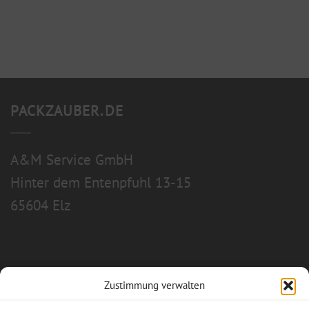
PACKZAUBER.DE
A&M Service GmbH
Hinter dem Entenpfuhl 13-15
65604 Elz
Zustimmung verwalten
Allgemeine Geschäftsbedingungen