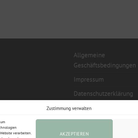
Allgemeine
Geschäftsbedingungen
Impressum
Datenschutzerklärung
Widerrufsbelehrung
Zustimmung verwalten
Cookie-Richtlinie (EU)
, um
echnologien
Website verarbeiten.
AKZEPTIEREN
Vertrag widerrufen