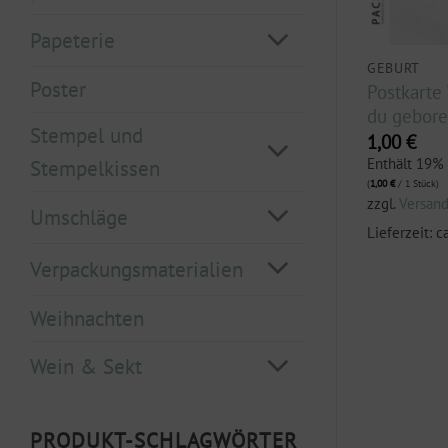
Papeterie
GEBURT
GEBURT
Poster
karte Wolf
Postkarte Wie schön, dass
Postkarte
du geboren bist DIN A6
du gebore
Stempel und
1,00
€
1,00
€
.
Enthält 19% MwSt.
Enthält 19%
Stempelkissen
(
1,00
€
/ 1 Stück)
(
1,00
€
/ 1 Stück)
zzgl.
Versand
zzgl.
Versan
Umschläge
3 Werktage
Lieferzeit: ca. 2-3 Werktage
Lieferzeit: c
Verpackungsmaterialien
Weihnachten
Wein & Sekt
PRODUKT-SCHLAGWÖRTER