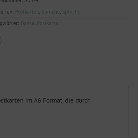
kelnummer:
20374
orien:
Postkarten
,
Sprüche
,
Sprüche
agwörter:
Danke
,
Postkarte
ostkarten im A6 Format, die durch