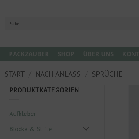
Zum
Inhalt
springen
PACKZAUBER
SHOP
ÜBER UNS
KONT
START
/
NACH ANLASS
/
SPRÜCHE
PRODUKTKATEGORIEN
Aufkleber
Blöcke & Stifte