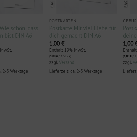
POSTKARTEN
GEBUR
 Wie schön, dass
Postkarte Mit viel Liebe für
Postk
n bist DIN A6
dich gemacht DIN A6
deine
1,00
€
1,00
 MwSt.
Enthält 19% MwSt.
Enthäl
(
1,00
€
/ 1 Stück)
(
1,00
€
/ 1 
d
zzgl.
Versand
zzgl.
V
a. 2-3 Werktage
Lieferzeit: ca. 2-3 Werktage
Lieferz