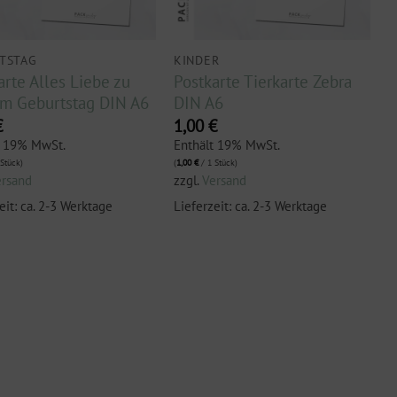
TSTAG
KINDER
arte Alles Liebe zu
Postkarte Tierkarte Zebra
m Geburtstag DIN A6
DIN A6
€
1,00
€
t 19% MwSt.
Enthält 19% MwSt.
Stück)
(
1,00
€
/ 1 Stück)
ersand
zzgl.
Versand
eit: ca. 2-3 Werktage
Lieferzeit: ca. 2-3 Werktage