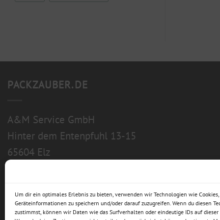
PACKZAUBER.DE
A&M Service GmbH
Hinter dem Entenpfuhl 13-15
65604 Elz
Um dir ein optimales Erlebnis zu bieten, verwenden wir Technologien wie Cookies
Geräteinformationen zu speichern und/oder darauf zuzugreifen. Wenn du diesen T
zustimmst, können wir Daten wie das Surfverhalten oder eindeutige IDs auf dieser 