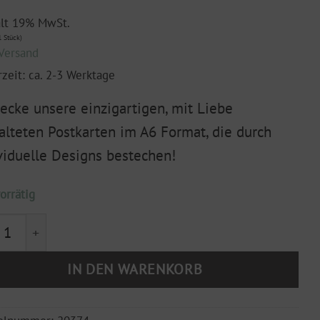
ält 19% MwSt.
 Stück)
Versand
rzeit: ca. 2-3 Werktage
ecke unsere einzigartigen, mit Liebe
alteten Postkarten im A6 Format, die durch
viduelle Designs bestechen!
orrätig
karte Schön, dass es dich gibt DIN A6 Menge
IN DEN WARENKORB