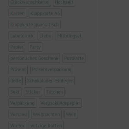
Glückwunschkarte
Hochzeit
Karten
Klappkarte A6
Klappkarte quadratisch
Labeldruck
Liebe
Mitbringsel
Papier
Party
persönliches Geschenk
Postkarte
Präsent
Präsentverpackung
Rolle
Schokoladen-Einleger
Sekt
Sticker
Tütchen
Verpackung
Verpackungspapier
Versand
Weihnachten
Wein
Winter
witzige Karten