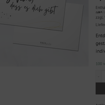
Enth
(
1,00
€
/ 1
zzgl.
Liefe
Entd
gest
indi
100 v
Post