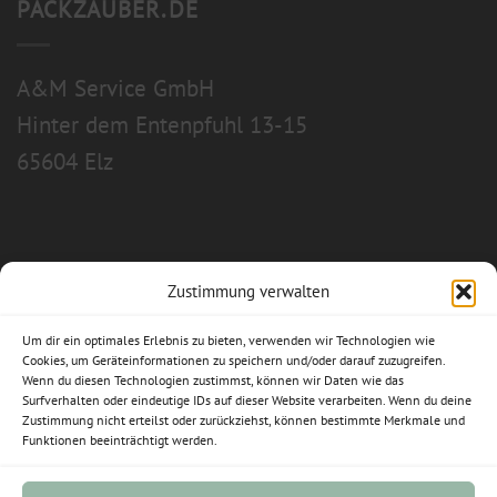
PACKZAUBER.DE
A&M Service GmbH
Hinter dem Entenpfuhl 13-15
65604 Elz
Zustimmung verwalten
Allgemeine Geschäftsbedingungen
Um dir ein optimales Erlebnis zu bieten, verwenden wir Technologien wie
Impressum
Cookies, um Geräteinformationen zu speichern und/oder darauf zuzugreifen.
Wenn du diesen Technologien zustimmst, können wir Daten wie das
Datenschutzerklärung
Surfverhalten oder eindeutige IDs auf dieser Website verarbeiten. Wenn du deine
Zustimmung nicht erteilst oder zurückziehst, können bestimmte Merkmale und
Funktionen beeinträchtigt werden.
Widerrufsbelehrung