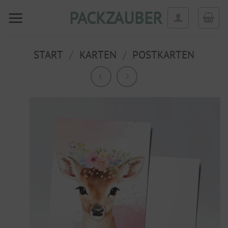
Zum
PACKZAUBER
Inhalt
springen
START
/
KARTEN
/
POSTKARTEN