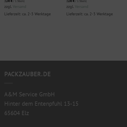
(
1,00
€
/ 1 Stück)
(
1,00
€
/ 1 Stück)
zzgl.
Versand
zzgl.
Versand
Lieferzeit: ca. 2-3 Werktage
Lieferzeit: ca. 2-3 Werktage
PACKZAUBER.DE
A&M Service GmbH
Hinter dem Entenpfuhl 13-15
65604 Elz