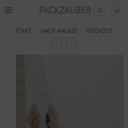
Zum
PACKZAUBER
Inhalt
springen
START
/
NACH ANLASS
/
HOCHZEIT