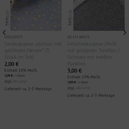
HOCHZEIT
50 CM BREIT
Seidenpapier „eisblau mit
Geschenkpapier „Weiß
goldenen Herzen“ (5
mit goldenen Streifen /
Stück im Set)
Schwarz mit weißen
Punkten
2,00
€
Enthält 19% MwSt.
3,00
€
(
2,00
€
/ 1 Stück)
Enthält 19% MwSt.
zzgl.
Versand
(
3,00
€
/ 1 Stück)
zzgl.
Versand
Lieferzeit: ca. 2-3 Werktage
Lieferzeit: ca. 2-3 Werktage