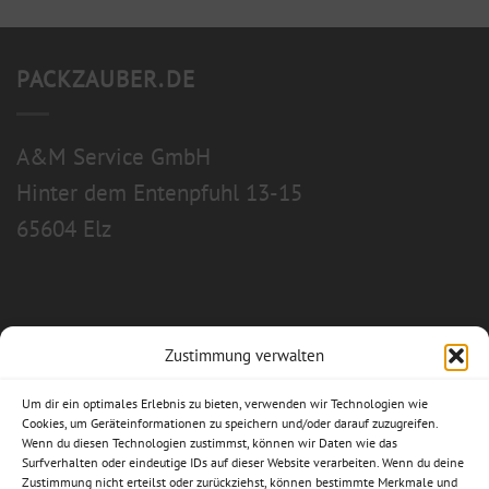
PACKZAUBER.DE
A&M Service GmbH
Hinter dem Entenpfuhl 13-15
65604 Elz
Zustimmung verwalten
Allgemeine Geschäftsbedingungen
Um dir ein optimales Erlebnis zu bieten, verwenden wir Technologien wie
Impressum
Cookies, um Geräteinformationen zu speichern und/oder darauf zuzugreifen.
Wenn du diesen Technologien zustimmst, können wir Daten wie das
Surfverhalten oder eindeutige IDs auf dieser Website verarbeiten. Wenn du deine
Datenschutzerklärung
Zustimmung nicht erteilst oder zurückziehst, können bestimmte Merkmale und