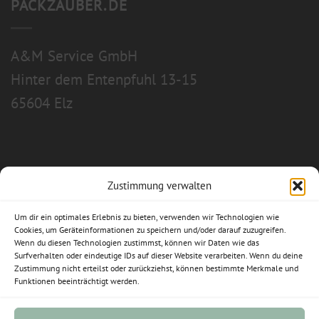
PACKZAUBER.DE
A&M Service GmbH
Hinter dem Entenpfuhl 13-15
65604 Elz
Zustimmung verwalten
Allgemeine Geschäftsbedingungen
Um dir ein optimales Erlebnis zu bieten, verwenden wir Technologien wie
Impressum
Cookies, um Geräteinformationen zu speichern und/oder darauf zuzugreifen.
Wenn du diesen Technologien zustimmst, können wir Daten wie das
Surfverhalten oder eindeutige IDs auf dieser Website verarbeiten. Wenn du deine
Datenschutzerklärung
Zustimmung nicht erteilst oder zurückziehst, können bestimmte Merkmale und
Funktionen beeinträchtigt werden.
Widerrufsbelehrung