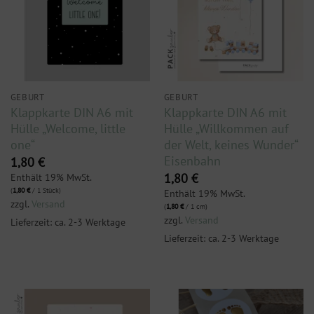
GEBURT
GEBURT
Klappkarte DIN A6 mit
Klappkarte DIN A6 mit
Hülle „Welcome, little
Hülle „Willkommen auf
one“
der Welt, keines Wunder“
Eisenbahn
1,80
€
Enthält 19% MwSt.
1,80
€
(
1,80
€
/ 1 Stück)
Enthält 19% MwSt.
zzgl.
Versand
(
1,80
€
/ 1 cm)
zzgl.
Versand
Lieferzeit: ca. 2-3 Werktage
Lieferzeit: ca. 2-3 Werktage