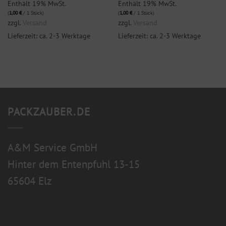
Enthält 19% MwSt.
Enthält 19% MwSt.
(
1,00
€
/ 1 Stück)
(
1,00
€
/ 1 Stück)
zzgl.
Versand
zzgl.
Versand
Lieferzeit: ca. 2-3 Werktage
Lieferzeit: ca. 2-3 Werktage
PACKZAUBER.DE
A&M Service GmbH
Hinter dem Entenpfuhl 13-15
65604 Elz