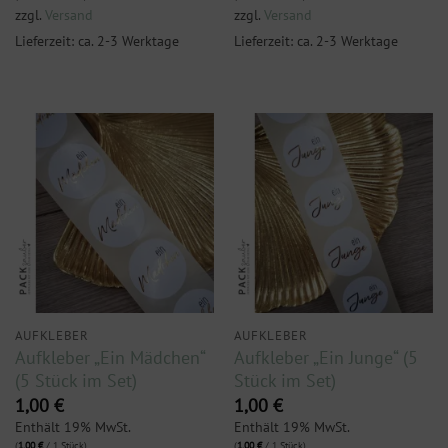
zzgl.
Versand
zzgl.
Versand
Lieferzeit: ca. 2-3 Werktage
Lieferzeit: ca. 2-3 Werktage
AUFKLEBER
AUFKLEBER
Aufkleber „Ein Mädchen“
Aufkleber „Ein Junge“ (5
(5 Stück im Set)
Stück im Set)
1,00
€
1,00
€
Enthält 19% MwSt.
Enthält 19% MwSt.
(
1,00
€
/ 1 Stück)
(
1,00
€
/ 1 Stück)