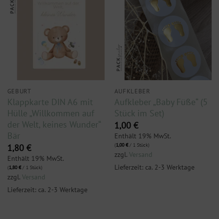
GEBURT
AUFKLEBER
Klappkarte DIN A6 mit
Aufkleber „Baby Füße“ (5
Hülle „Willkommen auf
Stück im Set)
der Welt, keines Wunder“
1,00
€
Bär
Enthält 19% MwSt.
(
1,00
€
/ 1 Stück)
1,80
€
zzgl.
Versand
Enthält 19% MwSt.
Lieferzeit: ca. 2-3 Werktage
(
1,80
€
/ 1 Stück)
zzgl.
Versand
Lieferzeit: ca. 2-3 Werktage