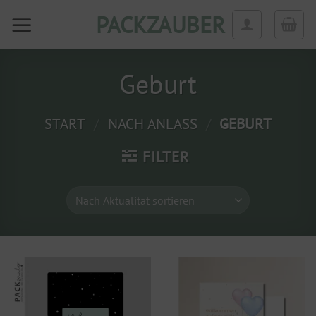
Zum
PACKZAUBER
Inhalt
springen
Geburt
START
/
NACH ANLASS
/
GEBURT
FILTER