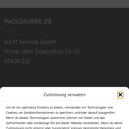
PACKZAUBER.DE
A&M Service GmbH
Hinter dem Entenpfuhl 13-15
65604 Elz
Zustimmung verwalten
Allgemeine Geschäftsbedingungen
Um dir ein optimales Erlebnis zu bieten, verwenden wir Technologien wie
Impressum
Cookies, um Geräteinformationen zu speichern und/oder darauf zuzugreifen.
Wenn du diesen Technologien zustimmst, können wir Daten wie das
Datenschutzerklärung
Surfverhalten oder eindeutige IDs auf dieser Website verarbeiten. Wenn du deine
Zustimmung nicht erteilst oder zurückziehst, können bestimmte Merkmale und