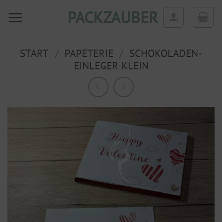
Zum
PACKZAUBER
Inhalt
springen
START
/
PAPETERIE
/
SCHOKOLADEN-
EINLEGER KLEIN