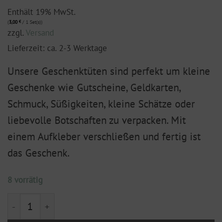
Enthält 19% MwSt.
(
3,00
€
/ 1 Set(s))
zzgl.
Versand
Lieferzeit: ca. 2-3 Werktage
Unsere Geschenktüten sind perfekt um kleine
Geschenke wie Gutscheine, Geldkarten,
Schmuck, Süßigkeiten, kleine Schätze oder
liebevolle Botschaften zu verpacken. Mit
einem Aufkleber verschließen und fertig ist
das Geschenk.
8 vorrätig
Geschenktüte M "bunte Geschenke" (10 Stück im Set)