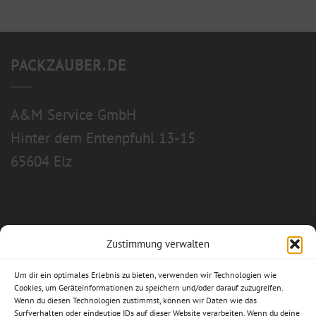
PACKZAUBER.DE
A&M Service GmbH
Hinter dem Entenpfuhl 13-15
65604 Elz
Zustimmung verwalten
Allgemeine Geschäftsbedingungen
Um dir ein optimales Erlebnis zu bieten, verwenden wir Technologien wie
Impressum
Cookies, um Geräteinformationen zu speichern und/oder darauf zuzugreifen.
Wenn du diesen Technologien zustimmst, können wir Daten wie das
Surfverhalten oder eindeutige IDs auf dieser Website verarbeiten. Wenn du deine