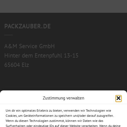
PACKZAUBER.DE
A&M Service GmbH
Hinter dem Entenpfuhl 13-15
65604 Elz
Zustimmung verwalten
Allgemeine Geschäftsbedingungen
Um dir ein optimales Erlebnis zu bieten, verwenden wir Technologien wie
Impressum
Cookies, um Geräteinformationen zu speichern und/oder darauf zuzugreifen.
Wenn du diesen Technologien zustimmst, können wir Daten wie das
Surfverhalten oder eindeutige IDs auf dieser Website verarbeiten. Wenn du deine