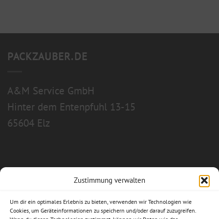
PACKZAUBER.DE
A&M Service GmbH
Hinter dem Entenpfuhl 13-15
65604 Elz
Zustimmung verwalten
Allgemeine Geschäftsbedingungen
Um dir ein optimales Erlebnis zu bieten, verwenden wir Technologien wie
Impressum
Cookies, um Geräteinformationen zu speichern und/oder darauf zuzugreifen.