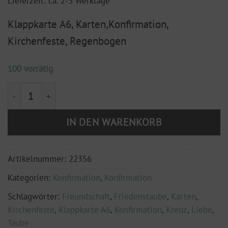
Lieferzeit: ca. 2-3 Werktage
Klappkarte A6, Karten,Konfirmation,
Kirchenfeste, Regenbogen
100 vorrätig
Klappkarte DIN A6 mit Hülle "Konfirmation" Regenbo
IN DEN WARENKORB
Artikelnummer:
22356
Kategorien:
Konfirmation
,
Konfirmation
Schlagwörter:
Freundschaft
,
Friedenstaube
,
Karten
,
Kirchenfeste
,
Klappkarte A6
,
Konfirmation
,
Kreuz
,
Liebe
,
Taube