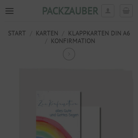
Zum
PACKZAUBER
Inhalt
springen
START
/
KARTEN
/
KLAPPKARTEN DIN A6
/
KONFIRMATION