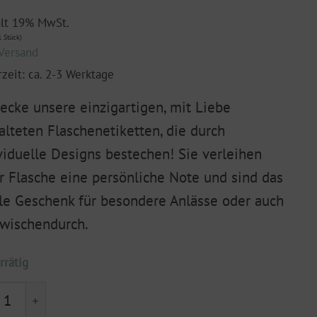
ält 19% MwSt.
 Stück)
Versand
rzeit: ca. 2-3 Werktage
ecke unsere einzigartigen, mit Liebe
alteten Flaschenetiketten, die durch
viduelle Designs bestechen! Sie verleihen
r Flasche eine persönliche Note und sind das
le Geschenk für besondere Anlässe oder auch
zwischendurch.
rrätig
chenetikett "Na dann Prost" Menge