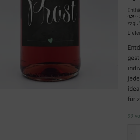
Enth
(
1,00
€
/ 1
zzgl.
Liefe
Entd
gest
indi
jede
idea
für 
99 vo
Flas