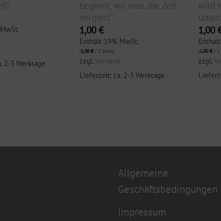
eh“
beginnt, wo man die Zeit
wird 
vergisst“
umar
1,00
€
1,00
 MwSt.
Enthält 19% MwSt.
Enthäl
d
(
1,00
€
/ 1 Stück)
(
1,00
€
/ 1 
zzgl.
Versand
zzgl.
V
a. 2-3 Werktage
Lieferzeit: ca. 2-3 Werktage
Lieferz
Allgemeine
Geschäftsbedingungen
Impressum