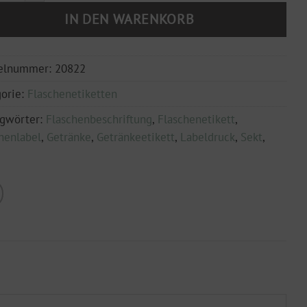
IN DEN WARENKORB
kelnummer:
20822
orie:
Flaschenetiketten
agwörter:
Flaschenbeschriftung
,
Flaschenetikett
,
henlabel
,
Getränke
,
Getränkeetikett
,
Labeldruck
,
Sekt
,