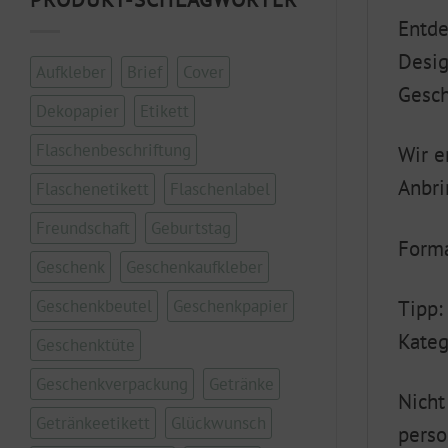
Entde
Desig
Aufkleber
Brief
Cover
Gesch
Dekopapier
Etikett
Flaschenbeschriftung
Wir e
Anbri
Flaschenetikett
Flaschenlabel
Freundschaft
Geburtstag
Forma
Geschenk
Geschenkaufkleber
Geschenkbeutel
Geschenkpapier
Tipp:
Kateg
Geschenktüte
Geschenkverpackung
Getränke
Nicht
Getränkeetikett
Glückwunsch
perso