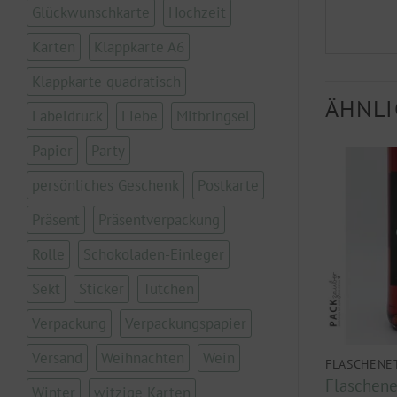
Glückwunschkarte
Hochzeit
Karten
Klappkarte A6
Klappkarte quadratisch
ÄHNLI
Labeldruck
Liebe
Mitbringsel
Papier
Party
persönliches Geschenk
Postkarte
Präsent
Präsentverpackung
Rolle
Schokoladen-Einleger
Sekt
Sticker
Tütchen
Verpackung
Verpackungspapier
Versand
Weihnachten
Wein
TTEN
FLASCHENETIKETTEN
FLASCHENE
t „Mal
Flaschenetikett „Männer
Flaschenet
Winter
witzige Karten