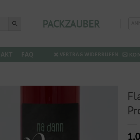
PACKZAUBER
AN
AKT
FAQ
KO
VERTRAG WIDERRUFEN
Fl
Pr
1,