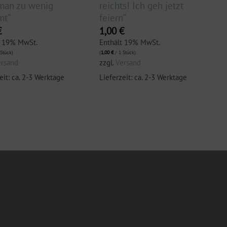
man zu wenig
reichts! Ich geh jetzt
mt“
feiern“
€
1,00
€
t 19% MwSt.
Enthält 19% MwSt.
Stück)
(
1,00
€
/ 1 Stück)
ersand
zzgl.
Versand
eit: ca. 2-3 Werktage
Lieferzeit: ca. 2-3 Werktage