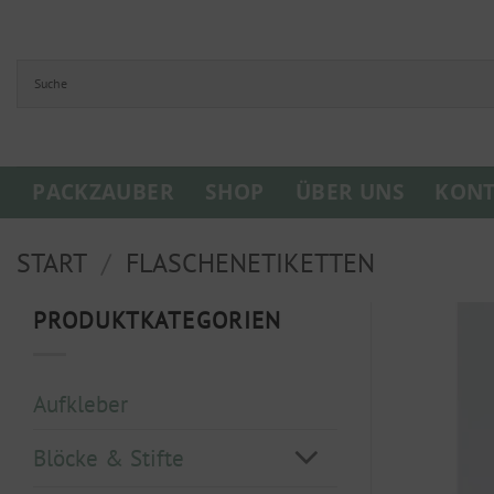
Zum
Inhalt
springen
PACKZAUBER
SHOP
ÜBER UNS
KONT
START
/
FLASCHENETIKETTEN
PRODUKTKATEGORIEN
Aufkleber
Blöcke & Stifte