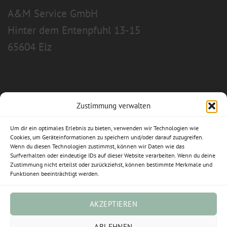
A&M Service GmbH
Hinter dem Entenpfuhl 13-15
65604 Elz
Zustimmung verwalten
Allgemeine Geschäftsbedingungen
Um dir ein optimales Erlebnis zu bieten, verwenden wir Technologien wie
Impressum
Cookies, um Geräteinformationen zu speichern und/oder darauf zuzugreifen.
Wenn du diesen Technologien zustimmst, können wir Daten wie das
Surfverhalten oder eindeutige IDs auf dieser Website verarbeiten. Wenn du deine
Datenschutzerklärung
Zustimmung nicht erteilst oder zurückziehst, können bestimmte Merkmale und
Funktionen beeinträchtigt werden.
Widerrufsbelehrung
Cookie-Richtlinie (EU)
AKZEPTIEREN
ABLEHNEN