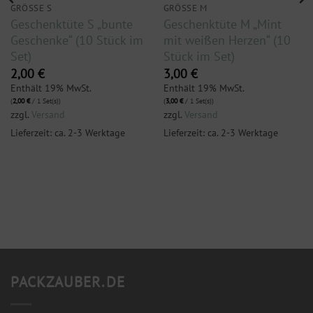
GRÖSSE S
GRÖSSE M
Geschenktüte S „bunte
Geschenktüte M „Mint
Geschenke“ (10 Stück im
mit weißen Herzen“ (10
Set)
Stück im Set)
2,00
€
3,00
€
Enthält 19% MwSt.
Enthält 19% MwSt.
(
2,00
€
/ 1 Set(s))
(
3,00
€
/ 1 Set(s))
zzgl.
Versand
zzgl.
Versand
Lieferzeit: ca. 2-3 Werktage
Lieferzeit: ca. 2-3 Werktage
PACKZAUBER.DE