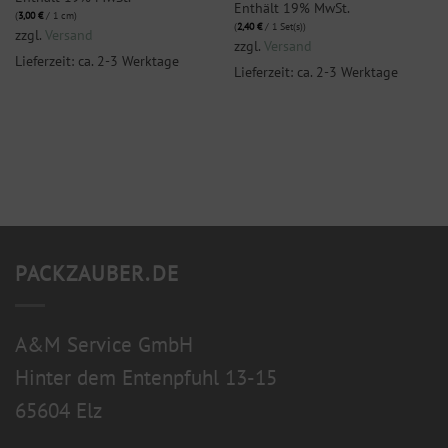
Enthält 19% MwSt.
(
3,00
€
/ 1 cm)
(
2,40
€
/ 1 Set(s))
zzgl.
Versand
zzgl.
Versand
Lieferzeit: ca. 2-3 Werktage
Lieferzeit: ca. 2-3 Werktage
PACKZAUBER.DE
A&M Service GmbH
Hinter dem Entenpfuhl 13-15
65604 Elz