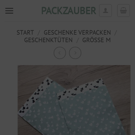
Zum
PACKZAUBER
Inhalt
springen
START
/
GESCHENKE VERPACKEN
/
GESCHENKTÜTEN
/
GRÖSSE M