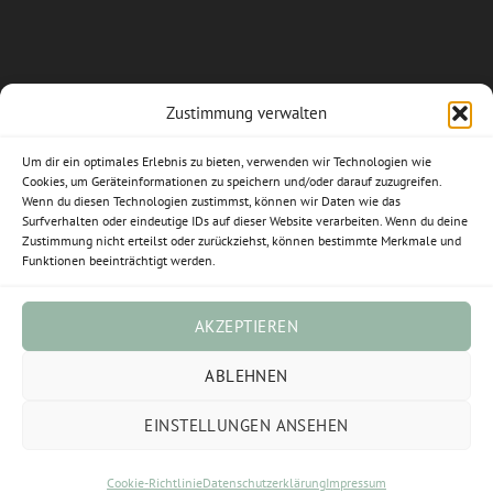
Allgemeine Geschäftsbedingungen
Zustimmung verwalten
Impressum
Um dir ein optimales Erlebnis zu bieten, verwenden wir Technologien wie
Cookies, um Geräteinformationen zu speichern und/oder darauf zuzugreifen.
Datenschutzerklärung
Wenn du diesen Technologien zustimmst, können wir Daten wie das
Surfverhalten oder eindeutige IDs auf dieser Website verarbeiten. Wenn du deine
Zustimmung nicht erteilst oder zurückziehst, können bestimmte Merkmale und
Widerrufsbelehrung
Funktionen beeinträchtigt werden.
Cookie-Richtlinie (EU)
AKZEPTIEREN
Vertrag widerrufen
ABLEHNEN
EINSTELLUNGEN ANSEHEN
Visa
PayPal
Stripe
MasterCard
Sofort
Cookie-Richtlinie
Datenschutzerklärung
Impressum