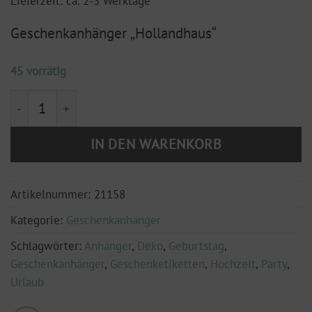
Lieferzeit: ca. 2-3 Werktage
Geschenkanhänger „Hollandhaus“
45 vorrätig
Geschenkanhänger "Hollandhaus" (2-er Set) Menge
IN DEN WARENKORB
Artikelnummer:
21158
Kategorie:
Geschenkanhänger
Schlagwörter:
Anhänger
,
Deko
,
Geburtstag
,
Geschenkanhänger
,
Geschenketiketten
,
Hochzeit
,
Party
,
Urlaub