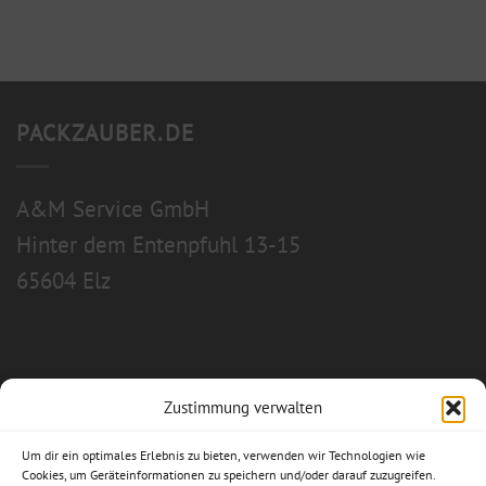
PACKZAUBER.DE
A&M Service GmbH
Hinter dem Entenpfuhl 13-15
65604 Elz
Zustimmung verwalten
Allgemeine Geschäftsbedingungen
Um dir ein optimales Erlebnis zu bieten, verwenden wir Technologien wie
Impressum
Cookies, um Geräteinformationen zu speichern und/oder darauf zuzugreifen.