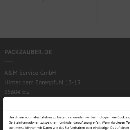
PACKZAUBER.DE
A&M Service GmbH
Hinter dem Entenpfuhl 13-15
65604 Elz
Um dir ein optimales Erlebnis zu bieten, verwenden wir Technologien wie Cookies
Geräteinformationen zu speichern und/oder darauf zuzugreifen. Wenn du diesen T
zustimmst, können wir Daten wie das Surfverhalten oder eindeutige IDs auf dieser 