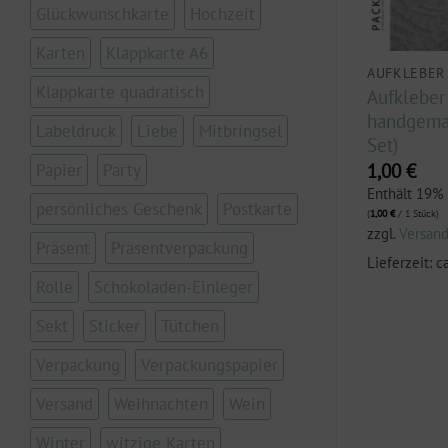
Glückwunschkarte
Hochzeit
Karten
Klappkarte A6
AUFKLEBER
AUFKLEBER
Klappkarte quadratisch
py holidays“
Aufkleber „Happy Birthday
Aufkleber
)
– Luftballons“ (5 Stück im
handgemac
Labeldruck
Liebe
Mitbringsel
Set)
Set)
Papier
Party
1,00
€
1,00
€
.
Enthält 19% MwSt.
Enthält 19%
persönliches Geschenk
Postkarte
(
1,00
€
/ 1 Stück)
(
1,00
€
/ 1 Stück)
zzgl.
Versand
zzgl.
Versan
3 Werktage
Präsent
Präsentverpackung
Lieferzeit: ca. 2-3 Werktage
Lieferzeit: c
Rolle
Schokoladen-Einleger
Sekt
Sticker
Tütchen
Verpackung
Verpackungspapier
Versand
Weihnachten
Wein
Winter
witzige Karten