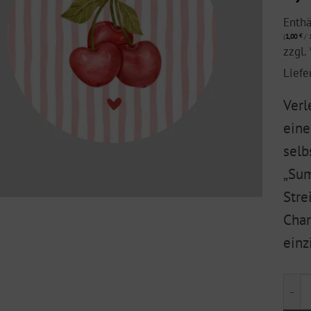
Enth
(
1,00
€
/ 1
zzgl.
Liefe
Verl
eine
selb
„Sum
Stre
Char
einz
Früc