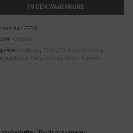
IN DEN WARENKORB
kelnummer:
23718
orie:
Aufkleber
agwörter:
Aufkleber
,
Etikett
,
Früchte
,
Geburtstag
,
enkaufkleber
,
Party
,
Sommer
,
Sticker
,
Summer
n zauberhaften Touch mit unseren