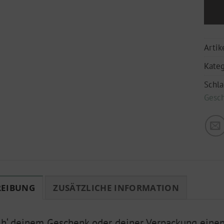
Arti
Kateg
Schl
Gesch
REIBUNG
ZUSÄTZLICHE INFORMATION
ih‘ deinem Geschenk oder deiner Verpackung eine