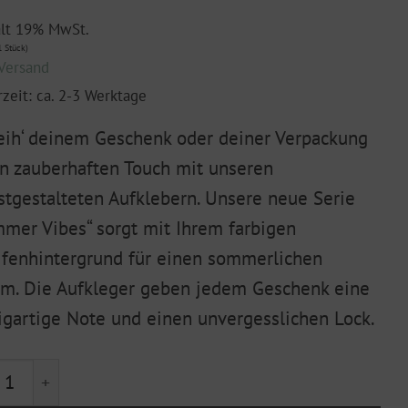
ält 19% MwSt.
 Stück)
Versand
rzeit: ca. 2-3 Werktage
eih‘ deinem Geschenk oder deiner Verpackung
n zauberhaften Touch mit unseren
stgestalteten Aufklebern. Unsere neue Serie
mer Vibes“ sorgt mit Ihrem farbigen
ifenhintergrund für einen sommerlichen
m. Die Aufkleger geben jedem Geschenk eine
igartige Note und einen unvergesslichen Lock.
hte "Summer Vibes" Kirschen 5er Set Menge