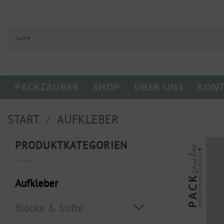
Zum
Inhalt
springen
PACKZAUBER
SHOP
ÜBER UNS
KONT
START
/
AUFKLEBER
PRODUKTKATEGORIEN
Aufkleber
Blöcke & Stifte