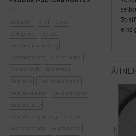
selbs
Strei
Aufkleber
Brief
Cover
einzi
Dekopapier
Etikett
Flaschenbeschriftung
Flaschenetikett
Flaschenlabel
ÄHNLI
Freundschaft
Geburtstag
Geschenk
Geschenkaufkleber
Geschenkbeutel
Geschenkpapier
Geschenktüte
Geschenkverpackung
Getränke
Getränkeetikett
Glückwunsch