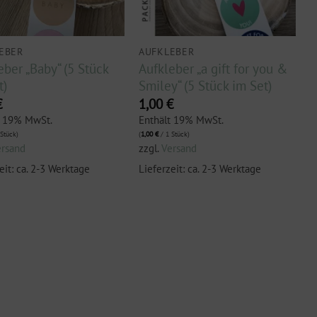
EBER
AUFKLEBER
eber „Baby“ (5 Stück
Aufkleber „a gift for you &
t)
Smiley“ (5 Stück im Set)
€
1,00
€
t 19% MwSt.
Enthält 19% MwSt.
Stück)
(
1,00
€
/ 1 Stück)
ersand
zzgl.
Versand
eit: ca. 2-3 Werktage
Lieferzeit: ca. 2-3 Werktage