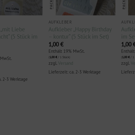
AUFKLEBER
AUFKL
 „mit Liebe
Aufkleber „Happy Birthday
Aufkl
ht“ (5 Stück im
– kontur“ (5 Stück im Set)
im Se
1,00
€
1,00
Enthält 19% MwSt.
Enthäl
(
1,00
€
/ 1 Stück)
(
1,00
€
/ 1 
 MwSt.
zzgl.
Versand
zzgl.
V
d
Lieferzeit: ca. 2-3 Werktage
Lieferz
a. 2-3 Werktage