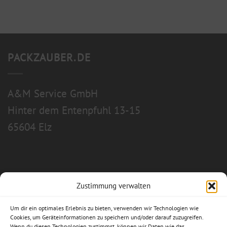
PACKZAUBER.DE
A&M Service GmbH
Hinter dem Entenpfuhl 13-15
65604 Elz
Zustimmung verwalten
Allgemeine Geschäftsbedingungen
Um dir ein optimales Erlebnis zu bieten, verwenden wir Technologien wie
Impressum
Cookies, um Geräteinformationen zu speichern und/oder darauf zuzugreifen.
Wenn du diesen Technologien zustimmst, können wir Daten wie das