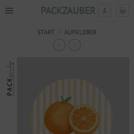
Zum
PACKZAUBER
Inhalt
springen
START
/
AUFKLEBER