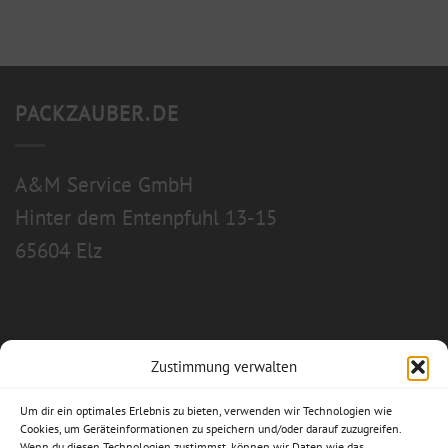
PACKZAUBER.DE
A&M Service GmbH
Hinter dem Entenpfuhl 13-15
65604 Elz
Zustimmung verwalten
Allgemeine Geschäftsbedingungen
Um dir ein optimales Erlebnis zu bieten, verwenden wir Technologien wie
Impressum
Cookies, um Geräteinformationen zu speichern und/oder darauf zuzugreifen.
Wenn du diesen Technologien zustimmst, können wir Daten wie das