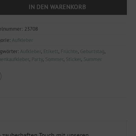
IN DEN WARENKORB
kelnummer:
23708
orie:
Aufkleber
agwörter:
Aufkleber
,
Etikett
,
Früchte
,
Geburtstag
,
enkaufkleber
,
Party
,
Sommer
,
Sticker
,
Summer
n zauberhaften Touch mit unseren