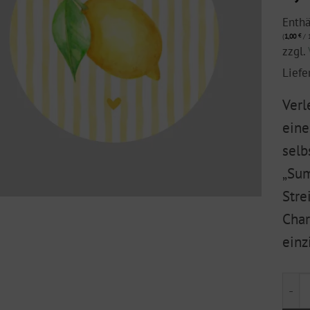
Enth
(
1,00
€
/ 1
zzgl.
Liefe
Verl
eine
selb
„Sum
Stre
Char
einz
Früc