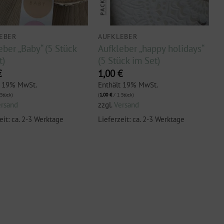
EBER
AUFKLEBER
eber „Baby“ (5 Stück
Aufkleber „happy holidays“
t)
(5 Stück im Set)
€
1,00
€
t 19% MwSt.
Enthält 19% MwSt.
Stück)
(
1,00
€
/ 1 Stück)
ersand
zzgl.
Versand
eit: ca. 2-3 Werktage
Lieferzeit: ca. 2-3 Werktage