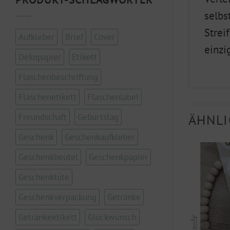
selbs
Strei
Aufkleber
Brief
Cover
einzi
Dekopapier
Etikett
Flaschenbeschriftung
Flaschenetikett
Flaschenlabel
ÄHNLI
Freundschaft
Geburtstag
Geschenk
Geschenkaufkleber
Geschenkbeutel
Geschenkpapier
Geschenktüte
Geschenkverpackung
Getränke
Getränkeetikett
Glückwunsch