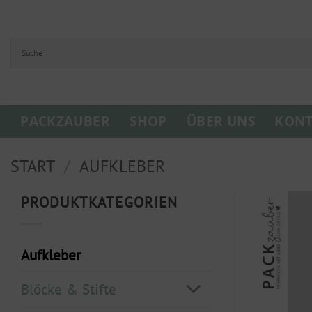
Zum
Inhalt
springen
PACKZAUBER
SHOP
ÜBER UNS
KONT
START
/
AUFKLEBER
PRODUKTKATEGORIEN
Aufkleber
Blöcke & Stifte