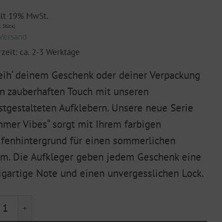
ält 19% MwSt.
 Stück)
Versand
rzeit: ca. 2-3 Werktage
eih‘ deinem Geschenk oder deiner Verpackung
n zauberhaften Touch mit unseren
stgestalteten Aufklebern. Unsere neue Serie
mer Vibes“ sorgt mit Ihrem farbigen
ifenhintergrund für einen sommerlichen
m. Die Aufkleger geben jedem Geschenk eine
igartige Note und einen unvergesslichen Lock.
hte "Summer Vibes" Zitrone 5er Set Menge