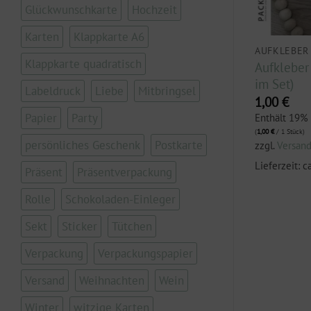
Glückwunschkarte
Hochzeit
Karten
Klappkarte A6
AUFKLEBER
AUFKLEBER
Klappkarte quadratisch
len Dank für
Aufkleber „Herzlichen
Aufkleber „
 (5 Stück im
Dank“ (5 Stück im Set)
im Set)
Labeldruck
Liebe
Mitbringsel
1,00
€
1,00
€
Papier
Party
Enthält 19% MwSt.
Enthält 19%
(
1,00
€
/ 1 Stück)
(
1,00
€
/ 1 Stück)
.
persönliches Geschenk
Postkarte
zzgl.
Versand
zzgl.
Versan
Lieferzeit: ca. 2-3 Werktage
Lieferzeit: c
Präsent
Präsentverpackung
3 Werktage
Rolle
Schokoladen-Einleger
Sekt
Sticker
Tütchen
Verpackung
Verpackungspapier
Versand
Weihnachten
Wein
Winter
witzige Karten