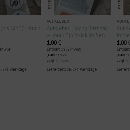
AUFKLEBER
AUFKL
it`s Girl“ (5 Stück
Aufkleber „Happy Birthday
Aufkl
– kontur“ (5 Stück im Set)
im Se
1,00
€
1,00
 MwSt.
Enthält 19% MwSt.
Enthäl
(
1,00
€
/ 1 Stück)
(
1,00
€
/ 1 
d
zzgl.
Versand
zzgl.
V
a. 2-3 Werktage
Lieferzeit: ca. 2-3 Werktage
Lieferz