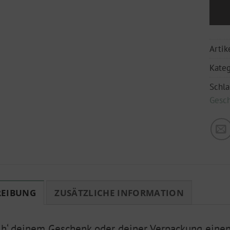
Arti
Kateg
Schl
Gesch
REIBUNG
ZUSÄTZLICHE INFORMATION
ih‘ deinem Geschenk oder deiner Verpackung eine