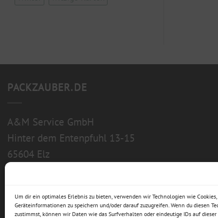
PACKZAUBER.DE
A&M Service GmbH
Hinter dem Entenpfuhl 13-15
65604 Elz
Um dir ein optimales Erlebnis zu bieten, verwenden wir Technologien wie Cookies
Geräteinformationen zu speichern und/oder darauf zuzugreifen. Wenn du diesen T
zustimmst, können wir Daten wie das Surfverhalten oder eindeutige IDs auf dieser 