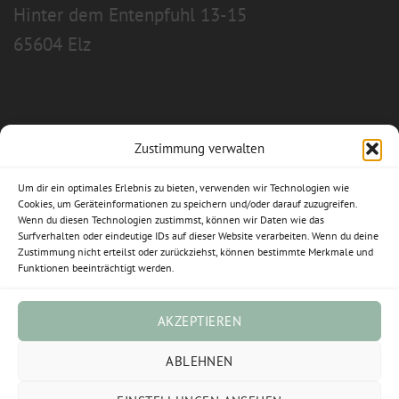
Hinter dem Entenpfuhl 13-15
65604 Elz
Zustimmung verwalten
Allgemeine Geschäftsbedingungen
Um dir ein optimales Erlebnis zu bieten, verwenden wir Technologien wie
Impressum
Cookies, um Geräteinformationen zu speichern und/oder darauf zuzugreifen.
Wenn du diesen Technologien zustimmst, können wir Daten wie das
Surfverhalten oder eindeutige IDs auf dieser Website verarbeiten. Wenn du deine
Datenschutzerklärung
Zustimmung nicht erteilst oder zurückziehst, können bestimmte Merkmale und
Funktionen beeinträchtigt werden.
Widerrufsbelehrung
Cookie-Richtlinie (EU)
AKZEPTIEREN
Vertrag widerrufen
ABLEHNEN