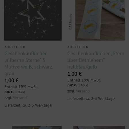
AUFKLEBER
AUFKLEBER
Geschenkaufkleber
Geschenkaufkleber „Stern
„silberne Sterne“ 5
über Bethlehem“
Motive weiß, schwarz,
hellblau/gelb
grau
1,00
€
Enthält 19% MwSt.
1,00
€
(
1,00
€
/ 1 Stück)
Enthält 19% MwSt.
zzgl.
Versand
(
1,00
€
/ 1 Stück)
zzgl.
Versand
Lieferzeit: ca. 2-3 Werktage
Lieferzeit: ca. 2-3 Werktage