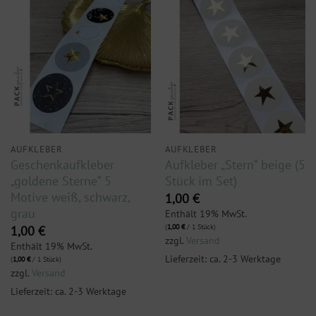
AUFKLEBER
AUFKLEBER
Geschenkaufkleber
Aufkleber „Stern“ beige (5
„goldene Sterne“ 5
Stück im Set)
Motive weiß, schwarz,
1,00
€
grau
Enthält 19% MwSt.
(
1,00
€
/ 1 Stück)
1,00
€
zzgl.
Versand
Enthält 19% MwSt.
Lieferzeit: ca. 2-3 Werktage
(
1,00
€
/ 1 Stück)
zzgl.
Versand
Lieferzeit: ca. 2-3 Werktage