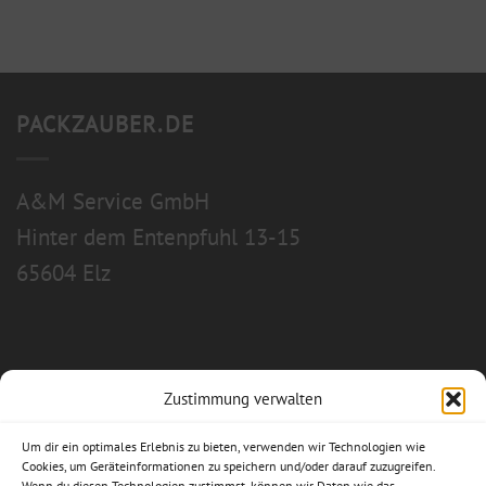
PACKZAUBER.DE
A&M Service GmbH
Hinter dem Entenpfuhl 13-15
65604 Elz
Zustimmung verwalten
Allgemeine Geschäftsbedingungen
Um dir ein optimales Erlebnis zu bieten, verwenden wir Technologien wie
Impressum
Cookies, um Geräteinformationen zu speichern und/oder darauf zuzugreifen.
Wenn du diesen Technologien zustimmst, können wir Daten wie das