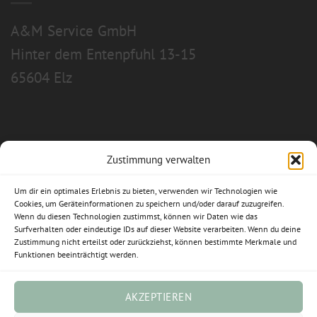
A&M Service GmbH
Hinter dem Entenpfuhl 13-15
65604 Elz
Zustimmung verwalten
Allgemeine Geschäftsbedingungen
Um dir ein optimales Erlebnis zu bieten, verwenden wir Technologien wie
Impressum
Cookies, um Geräteinformationen zu speichern und/oder darauf zuzugreifen.
Wenn du diesen Technologien zustimmst, können wir Daten wie das
Surfverhalten oder eindeutige IDs auf dieser Website verarbeiten. Wenn du deine
Datenschutzerklärung
Zustimmung nicht erteilst oder zurückziehst, können bestimmte Merkmale und
Funktionen beeinträchtigt werden.
Widerrufsbelehrung
Cookie-Richtlinie (EU)
AKZEPTIEREN